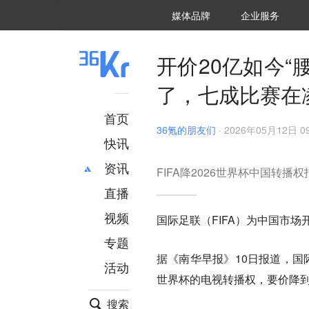
36氪Auto
数字时氪
企业号
未来消费
智能涌现
未来城市
启动Power on
媒体品牌
企业服务
企服点评
36氪出海
36氪研究院
潮生TIDE
36氪企服点评
36Kr研究院
36氪财经
职场bonus
36碳
后浪研究所
36Kr创新咨询
暗涌Waves
硬氪
氪睿研究院
开价20亿如今“
了，七成比赛在
首页
36氪的朋友们
·
2026年05月12日 09
快讯
资讯
FIFA降2026世界杯中国转
直播
最新
推荐
创投
财经
视频
国际足联（FIFA）为中国市场
汽车
AI
专题
科技
项目推荐
据《南华早报》10日报道，国
活动
专精特新
安徽
世界杯的电视转播权，要价降到1.
搜索