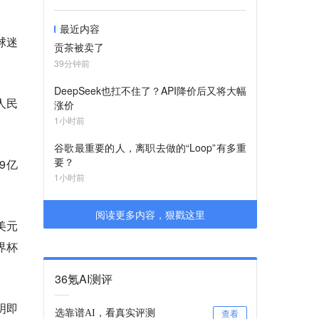
最近内容
球迷
贡茶被卖了
39分钟前
DeepSeek也扛不住了？API降价后又将大幅
人民
涨价
1小时前
谷歌最重要的人，离职去做的“Loop”有多重
要？
9亿
1小时前
阅读更多内容，狠戳这里
美元
界杯
36氪AI测评
明即
选靠谱AI，看真实评测
查看