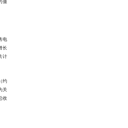
的僵
售电
增长
共计
（约
为关
总收