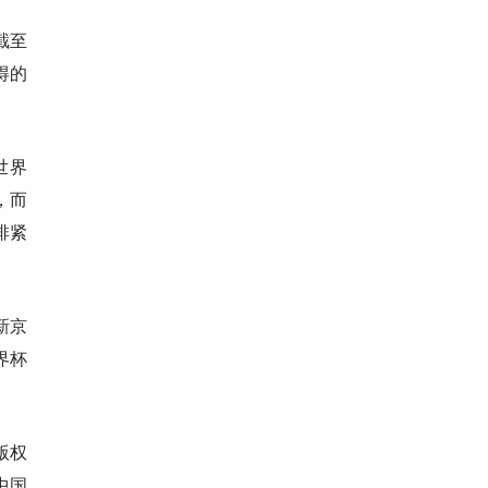
截至
得的
世界
，而
排紧
新京
界杯
版权
中国