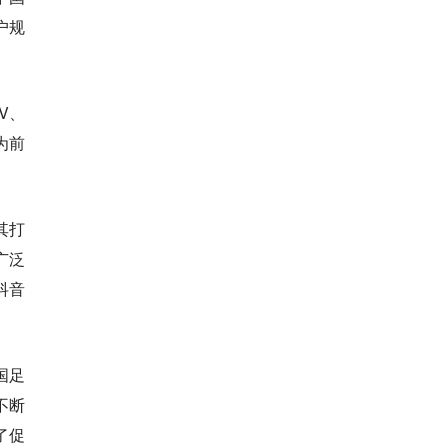
户规
V、
为前
其打
广泛
抖音
国足
不断
了促