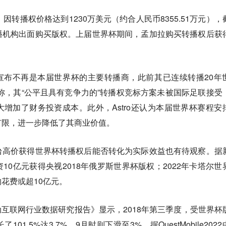
因转播权价格达到1230万美元（约合人民币8355.51万元），
播机构出面购买版权。上届世界杯期间，孟加拉购买转播权后获
5月宣布不再是本届世界杯的主要转播商，此前其已连续转播20年
方面称，其“公平且具有竞争力的”转播权竞标方案未被国际足联接受
增加了财务投资成本。此外，Astro还认为本届世界杯赛程安
有限，进一步降低了其商业价值。
台高价获得世界杯转播权后能否转化为实际效益也有待观察。据
10亿元获得央视2018年俄罗斯世界杯版权；2022年卡塔尔世
花费或超10亿元。
Q2移动互联网行业数据研究报告》显示，2018年第三季度，受世界杯
1.5%达3.7%，9月时则下滑至3%。据QuestMobile2022