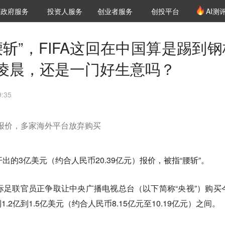
创投发布
项目推荐
核心服务
LP源计划
政府服务
投资人服务
创业者服务
创投平台
AI测
36氪Pro
VClub
VClub投资机构库
创投氪堂
城市之窗
投资机构职位推介
企业入驻
投资人认证
腰斩”，FIFA这回在中国算是踢到钢
凌晨，还是一门好生意吗？
:35
播权报价，多家海外平台放弃购买
开出的3亿美元（约合人民币20.39亿元）报价，被指“腰斩”。
际足联官员正争取让中央广播电视总台（以下简称“央视”）购买
2亿到1.5亿美元（约合人民币8.15亿元至10.19亿元）之间。