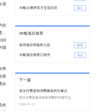
在误
36氪AI测评官方交流社区
加入
。
约合
道，
36氪项目推荐
22
咨询项目审核和入驻
联系
中国
36氪项目推荐订阅号
关注
和早
此前
下一篇
观众
首次付费是AI消费爆发的引爆点
首次付费是激活持续消费的关键节点。
高价
2026-05-12