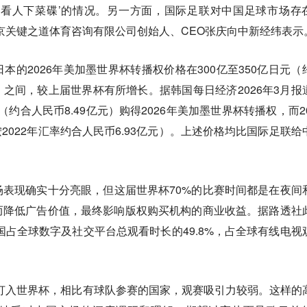
‘看人下菜碟’的情况。另一方面，国际足联对中国足球市场存
京关键之道体育咨询有限公司创始人、CEO张庆向中新经纬表示
本的2026年美加墨世界杯转播权价格在300亿至350亿日元（
8亿元）之间，较上届世界杯有所增长。据韩国每日经济2026年3月报
元（约合人民币8.49亿元）购得2026年美加墨世界杯转播权，而20
按2022年汇率约合人民币6.93亿元）。上述价格均比国际足联给
表现确实十分亮眼，但这届世界杯70%的比赛时间都是在夜间
而降低广告价值，最终影响版权购买机构的商业收益。据路透社
中国占全球数字及社交平台总观看时长的49.8%，占全球有线电视
打入世界杯，相比有球队参赛的国家，观赛吸引力较弱。这样的