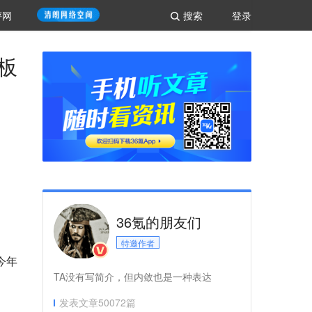
评网
搜索
登录
板
36氪的朋友们
特邀作者
今年
TA没有写简介，但内敛也是一种表达
发表文章
50072
篇