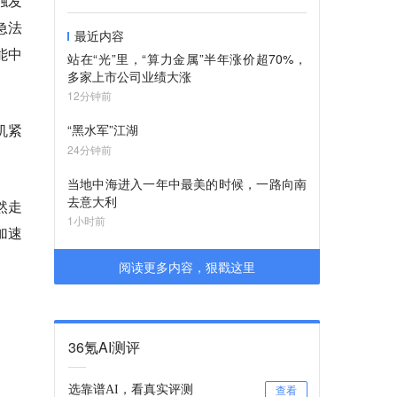
触发
急法
最近内容
能中
站在“光”里，“算力金属”半年涨价超70%，
多家上市公司业绩大涨
12分钟前
机紧
“黑水军”江湖
24分钟前
当地中海进入一年中最美的时候，一路向南
去意大利
然走
1小时前
加速
阅读更多内容，狠戳这里
36氪AI测评
选靠谱AI，看真实评测
查看