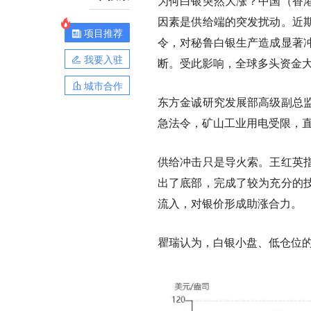
为何白银突然大涨？中国（香
因素是供给端的突发扰动。
近
项目推荐
令，对秘鲁白银生产造成显著
我要入驻
断。受此影响，全球多头资金
城市合作
东方金诚研究发展部高级副总
急法令，矿山工业用电受限，
供给冲击只是导火索。王红英
出了底部，完成了较为充分的
流入，对银价形成助涨合力。
瞿瑞认为，白银小盘、低仓位