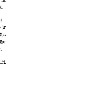
说。
烈，
大波
值风
能面
情。
上涨