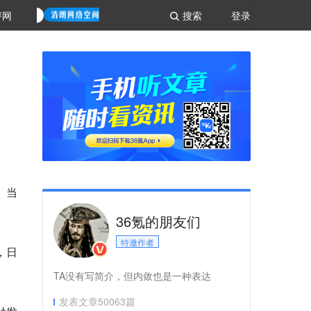
评网
搜索
登录
。当
36氪的朋友们
特邀作者
，日
TA没有写简介，但内敛也是一种表达
发表文章
50063
篇