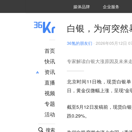
36氪Auto
数字时氪
企业号
未来消费
智能涌现
未来城市
启动Power on
媒体品牌
企业服务
企服点评
36氪出海
36氪研究院
潮生TIDE
36氪企服点评
36Kr研究院
36氪财经
职场bonus
36碳
后浪研究所
36Kr创新咨询
暗涌Waves
硬氪
氪睿研究院
白银，为何突然
36氪的朋友们
·
2026年05月12日 07
首页
快讯
专家解读白银大涨原因及未来
资讯
北京时间11日晚，现货白银单
直播
最新
推荐
日，黄金仅微幅上涨，呈现“金
创投
财经
视频
汽车
AI
专题
截至5月12日发稿前，现货白银报8
科技
项目推荐
活动
专精特新
安徽
跌0.29%。
搜索