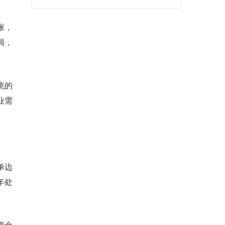
张，
局，
统的
业需
单边
年处
资金