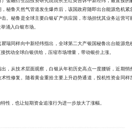
港）金融衍生品投资研究院院长王红英告诉中新经纬，
最直接的
期，秘鲁天然气管道发生爆炸后，该国政府随即出台能源危机紧
冲击。秘鲁是全球主要白银矿产供应国，市场担忧其业务运营可
大举涌入白银市场。
监瞿瑞同样向中新经纬指出，全球第二大产银国秘鲁出台能源危
直接扰动全球白银供给，压缩市场增量，带动银价上涨。
指出，从技术层面观察，白银从年初历史高点一度腰斩，近期悄
技术性修复。随着黄金重拾主要上升趋势通道，投机性资金同样
的特性，也让短期资金追涨行为进一步放大了涨幅。