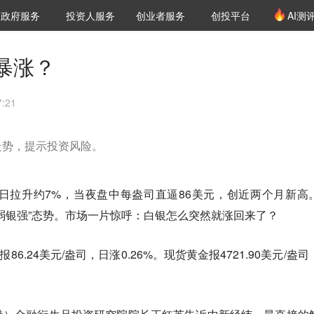
创投发布
项目推荐
核心服务
LP源计划
政府服务
投资人服务
创业者服务
创投平台
AI测
36氪Pro
VClub
VClub投资机构库
创投氪堂
城市之窗
投资机构职位推介
企业入驻
投资人认证
暴涨？
:21
走势，提示投资风险。
日拉升约7%，当夜盘中每盎司直逼86美元，创近两个月新高
弱银强”态势。市场一片惊呼：白银怎么突然就涨回来了？
6.24美元/盎司，日涨0.26%。现货黄金报4721.90美元/盎司