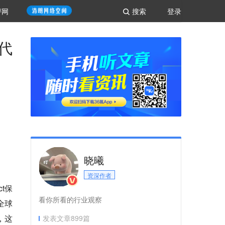
评网
搜索
登录
代
晓曦
资深作者
t保
看你所看的行业观察
全球
，这
发表文章
899
篇