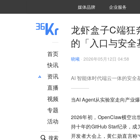
36氪Auto
数字时氪
企业号
未来消费
智能涌现
未来城市
启动Power on
媒体品牌
企业服务
企服点评
36氪出海
36氪研究院
潮生TIDE
36氪企服点评
36Kr研究院
36氪财经
职场bonus
36碳
后浪研究所
36Kr创新咨询
暗涌Waves
硬氪
氪睿研究院
龙虾盒子C端狂奔
的「入口与安全
首页
晓曦
·
2026年05月12日 04:58
快讯
资讯
AI 智能体时代端云一体的安全
直播
最新
推荐
创投
财经
视频
当AI Agent从实验室走向
汽车
AI
专题
科技
项目推荐
2026年初，OpenClaw横空
活动
专精特新
安徽
持十年的GitHub Star纪
开发者大会上，黄仁勋直言称“Op
搜索