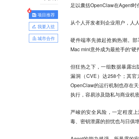
足以囊括OpenClaw在Agen
项目推荐
从个人开发者到企业用户，人人
我要入驻
城市合作
硬件端率先掀起抢购热潮。部署
Mac mini意外成为最抢手的
但狂热之下，一组数据暴露出隐患
漏洞（CVE）达258个；其官方
OpenClaw的运行机制也存
执行，容易涉及隐私与商业机
严峻的安全风险，一定程度上浇
毒、密钥泄露的担忧也与日俱
Agent的能力越强，所暴露