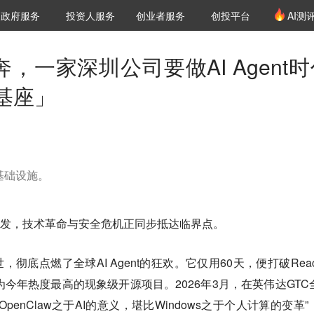
创投发布
项目推荐
核心服务
LP源计划
政府服务
投资人服务
创业者服务
创投平台
AI测
36氪Pro
VClub
VClub投资机构库
创投氪堂
城市之窗
投资机构职位推介
企业入驻
投资人认证
，一家深圳公司要做AI Agent时
基座」
基础设施。
产业爆发，技术革命与安全危机正同步抵达临界点。
出世，彻底点燃了全球AI Agent的狂欢。它仅用60天，便打破Reac
录，成为今年热度最高的现象级开源项目。2026年3月，在英伟达GTC
enClaw之于AI的意义，堪比Windows之于个人计算的变革”