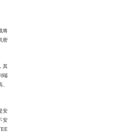
载将
机密
等，其
到端
高、
是安
不安
EE