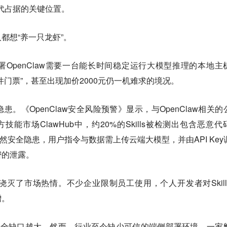
t时代占据的关键位置。
都想“养一只龙虾”。
OpenClaw需要一台能长时间稳定运行大模型推理的本地主
“硬件门票”，甚至出现加价2000元仍一机难求的境况。
。《OpenClaw安全风险预警》显示，与OpenClaw相关的
技能市场ClawHub中，约20%的Skills被检测出包含恶意代
在天然安全隐患，用户指令与数据需上传云端大模型，并由API Key
密的泄露。
灭了市场热情。不少企业限制员工使用，个人开发者对Skill
增。
的安全缺口越大。然而，行业至今缺少可信的端侧部署环境。一家