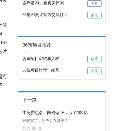
选靠谱AI，看真实评测
查看
36氪AI测评官方交流社区
加入
计算
nt，
EE
36氪项目推荐
芯片
咨询项目审核和入驻
联系
36氪项目推荐订阅号
关注
是可
下一
下一篇
中纪委点名，国资做LP，亏了200亿
钱花完了，竞争力在哪里？
2026-05-12