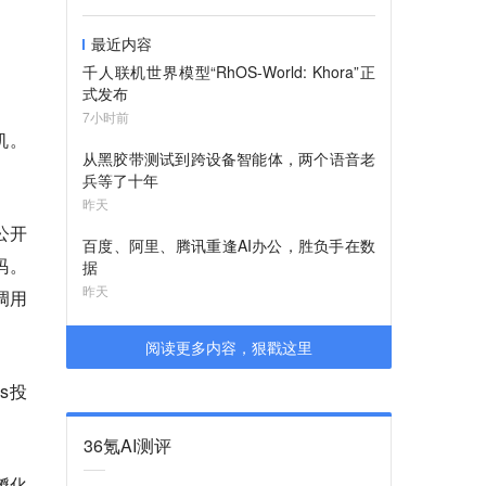
最近内容
千人联机世界模型“RhOS-World: Khora”正
式发布
7小时前
机。
从黑胶带测试到跨设备智能体，两个语音老
兵等了十年
昨天
公开
百度、阿里、腾讯重逢AI办公，胜负手在数
码。
据
昨天
调用
阅读更多内容，狠戳这里
s投
36氪AI测评
孵化