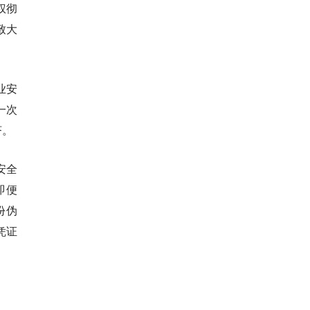
权彻
致大
业安
一次
济。
安全
即便
份伪
凭证