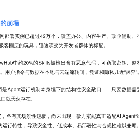
任的崩塌
law公网部署实例已超过42万个，覆盖办公、内容生产、政企辅助、
从极客圈层的玩具，迅速演变为开发者群体的标配。
wHub中约20%的Skills被检出含有恶意代码，可窃取密钥、越
8个。用户指令与数据在本地与云端流转间，凭证和隐私几近“裸奔”
是Agent运行机制本身埋下的结构性安全敞口——只要数据需
缺口就天然存在。
各有其场景性短板，尚未出现一款方案能真正适配AI Agent“
的运行特性，导致安全性、低成本、易部署性与合规性难以兼顾