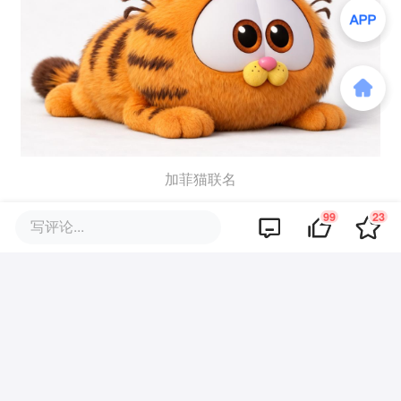
加菲猫联名
99
23
写评论...
而接下来他们所面临的挑战也会更多更大
——当这个品类被验证可以赚钱，涌入的跟
进者会迅速拉低平均利润。
Walulu目前最大的护城河有两个：一是先发
优势，已经有了经市场验证的产品和一定的