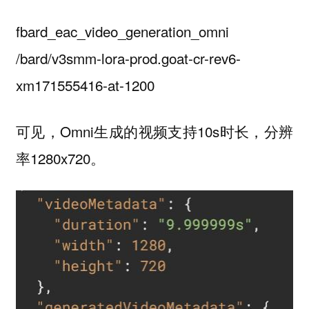
fbard_eac_video_generation_omni
/bard/v3smm-lora-prod.goat-cr-rev6-
xm171555416-at-1200
可见，Omni生成的视频支持10s时长，分辨
率1280x720。