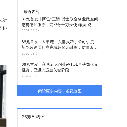
最近内容
36氪首发 | 两位“三清”博士联合创业做空间
院研
态势感知服务，完成数千万天使+轮融资
节跳
2026-08-04
36氪首发 | 为果链、头部灵巧手公司供货，
新型减速器厂商完成超亿元融资，估值破10
亿
2026-08-04
36氪首发 | 商飞团队创业eVTOL再获数亿元
融资，已进入适航关键阶段
2026-08-03
阅读更多内容，狠戳这里
36氪AI测评