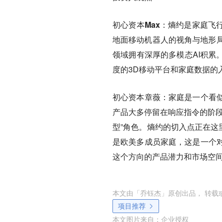
初心资本Max：
熵约是家庭飞
地面移动机器人的视角与地形局
领域拥有深厚的多模态AI积累
度的3D移动平台和家庭数据的
初心资本章薇：
家庭是一个看
产品大多停留在响应指令的阶段
型”角色。熵约的切入点正在这里
是欧美多成员家庭，这是一个
这个方向的产品潜力和市场空
本文由「
乔钰杰
」原创出品， 转载
项目推荐
本文图片来自：
企业授权