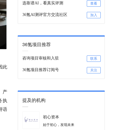
选靠谱AI，看真实评测
查看
36氪AI测评官方交流社区
加入
36氪项目推荐
咨询项目审核和入驻
联系
因此
36氪项目推荐订阅号
关注
。
产
提及的机构
务执
持语
初心资本
始于初心，发现未来