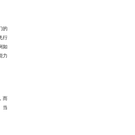
们的
飞行
例如
能力
，而
。当