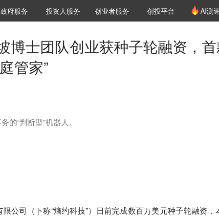
创投发布
项目推荐
核心服务
LP源计划
政府服务
投资人服务
创业者服务
创投平台
AI测
36氪Pro
VClub
VClub投资机构库
创投氪堂
城市之窗
投资机构职位推介
企业入驻
投资人认证
加坡博士团队创业获种子轮融资，首
庭管家”
务的“判断型”机器人。
限公司（下称“熵约科技”）日前完成数百万美元种子轮融资，