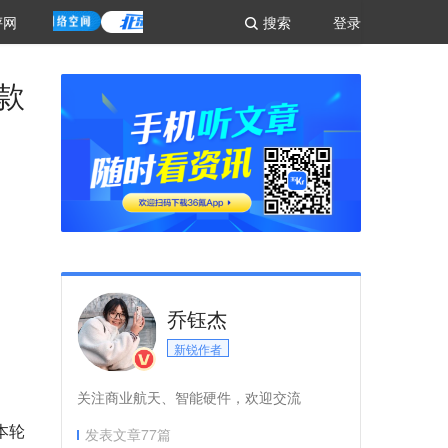
评网
搜索
登录
款
乔钰杰
新锐作者
关注商业航天、智能硬件，欢迎交流
本轮
发表文章
77
篇