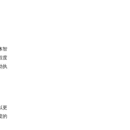
体智
程度
动执
以更
度的