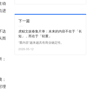
主动
点进
下一篇
下达
虎鲸文娱春集片单：未来的内容不在于「长
短」，而在于「轻重」
从而
“重内容”越来越具有商业确定性。
2026-05-12
析；
境；
可理