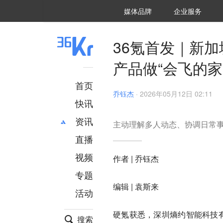
36氪Auto
数字时氪
企业号
未来消费
智能涌现
未来城市
启动Power on
媒体品牌
企业服务
企服点评
36氪出海
36氪研究院
潮生TIDE
36氪企服点评
36Kr研究院
36氪财经
职场bonus
36碳
后浪研究所
36Kr创新咨询
暗涌Waves
硬氪
氪睿研究院
36氪首发｜新
产品做“会飞的家
首页
乔钰杰
·
2026年05月12日 02:11
快讯
资讯
主动理解多人动态、协调日常事
直播
最新
推荐
创投
财经
视频
作者 | 乔钰杰
汽车
AI
专题
科技
项目推荐
编辑 | 袁斯来
活动
专精特新
安徽
硬氪获悉，深圳熵约智能科技有
搜索