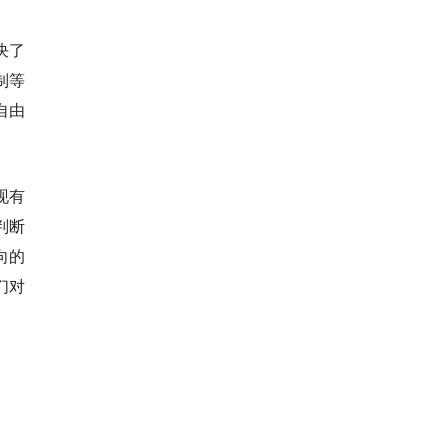
决了
制等
自由
现有
判断
向的
们对