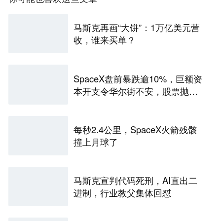
马斯克再画“大饼”：1万亿美元营
收，谁来买单？
SpaceX盘前暴跌逾10%，巨额资
本开支令华尔街不安，股票抛
售“难以抗拒”
每秒2.4公里，SpaceX火箭残骸
撞上月球了
马斯克宣判代码死刑，AI直出二
进制，行业教父集体回怼