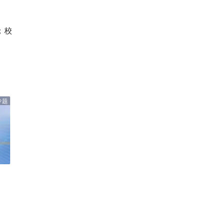
a；校
专题