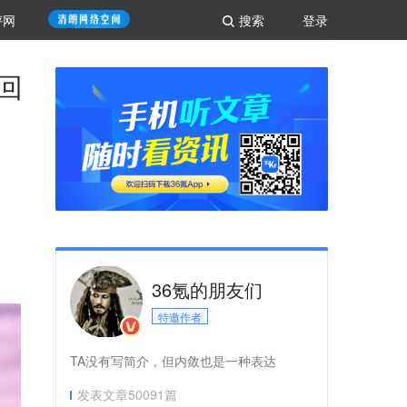
评网
搜索
登录
回
36氪的朋友们
特邀作者
TA没有写简介，但内敛也是一种表达
发表文章
50091
篇