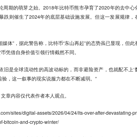
轮周期的萌芽之始。2018年比特币熊市孕育了2020年的去中心
市场暴跌则催生了2024年的底层基础设施发展。但这一发展规律，
相媒体”，据此警告称，比特币“东山再起”的态势虽已显现，但此
货币凭借自身价值引领行情截然不同。
依旧是全球流动性的高波动标的，而非避险资产，也就配不上‘
检验，这一叙事的现实说服力都在不断减弱。”
，文章内容仅代表作者本人观点。
ites/digital-assets/2026/04/24/its-over-after-devastating-pr
f-bitcoin-and-crypto-winter/