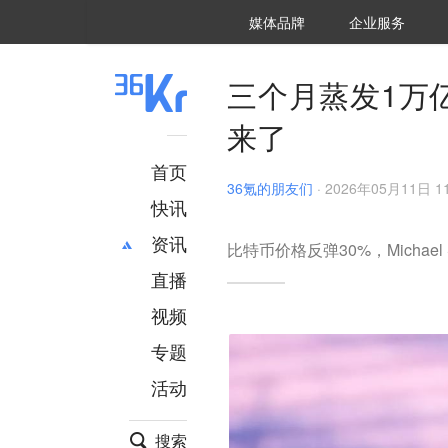
36氪Auto
数字时氪
企业号
未来消费
智能涌现
未来城市
启动Power on
媒体品牌
企业服务
企服点评
36氪出海
36氪研究院
潮生TIDE
36氪企服点评
36Kr研究院
36氪财经
职场bonus
36碳
后浪研究所
36Kr创新咨询
暗涌Waves
硬氪
氪睿研究院
三个月蒸发1万
来了
首页
36氪的朋友们
·
2026年05月11日 11
快讯
资讯
比特币价格反弹30%，Michael
直播
最新
推荐
创投
财经
视频
汽车
AI
专题
科技
项目推荐
活动
专精特新
安徽
搜索