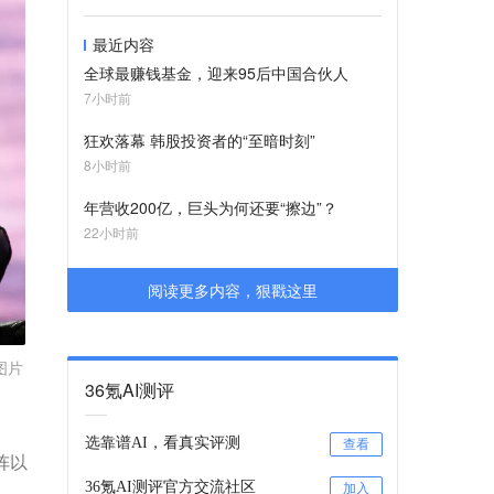
最近内容
全球最赚钱基金，迎来95后中国合伙人
7小时前
狂欢落幕 韩股投资者的“至暗时刻”
8小时前
年营收200亿，巨头为何还要“擦边”？
22小时前
阅读更多内容，狠戳这里
图片
36氪AI测评
选靠谱AI，看真实评测
查看
阵以
36氪AI测评官方交流社区
加入