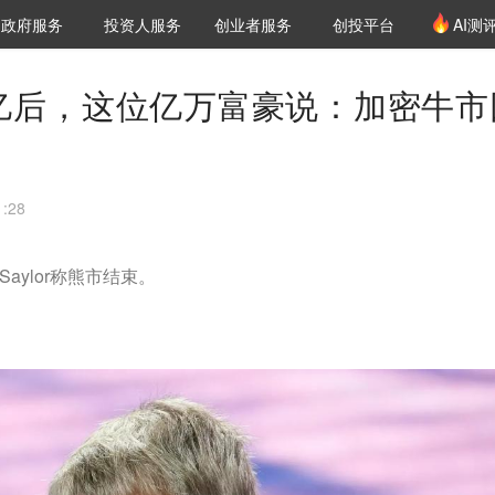
创投发布
项目推荐
核心服务
LP源计划
政府服务
投资人服务
创业者服务
创投平台
AI测
36氪Pro
VClub
VClub投资机构库
创投氪堂
城市之窗
投资机构职位推介
企业入驻
投资人认证
亿后，这位亿万富豪说：加密牛市
:28
 Saylor称熊市结束。