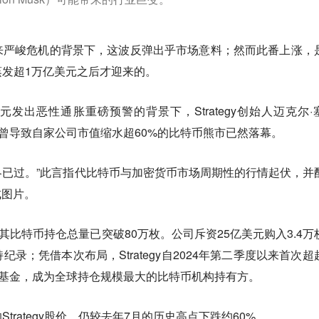
来严峻危机的背景下，这波反弹出乎市场意料；然而此番上涨，
发超1万亿美元之后才迎来的。
发出恶性通胀重磅预警的背景下，Strategy创始人迈克尔·
正式宣告，曾导致自家公司市值缩水超60%的比特币熊市已然落幕。
冬已过。”此言指代比特币与加密货币市场周期性的行情起伏，并
成图片。
布，其比特币持仓总量已突破80万枚。公司斥资25亿美元购入3.4万
录；凭借本次布局，Strategy自2024年第二季度以来首次超
T比特币基金，成为全球持仓规模最大的比特币机构持有方。
trategy股价，仍较去年7月的历史高点下跌约60%。