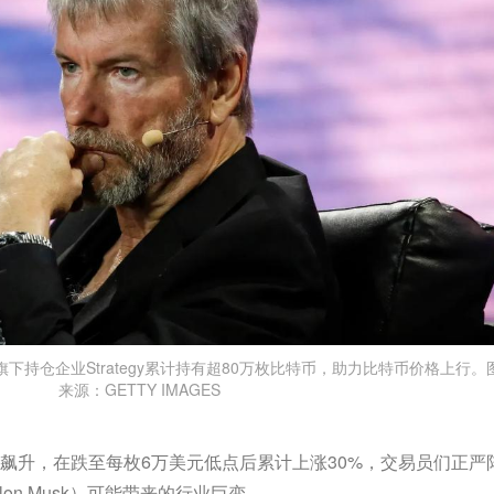
通过旗下持仓企业Strategy累计持有超80万枚比特币，助力比特币价格上行。
来源：GETTY IMAGES
飙升，在跌至每枚6万美元低点后累计上涨30%，交易员们正严
on Musk）可能带来的行业巨变。