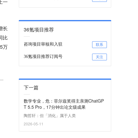
上一
增长
36氪项目推荐
同比
咨询项目审核和入驻
联系
5万
36氪项目推荐订阅号
关注
下一篇
数学专业，危：菲尔兹奖得主亲测ChatGP
T 5.5 Pro，17分钟出论文级成果
陶哲轩：但「消化」属于人类
2026-05-11