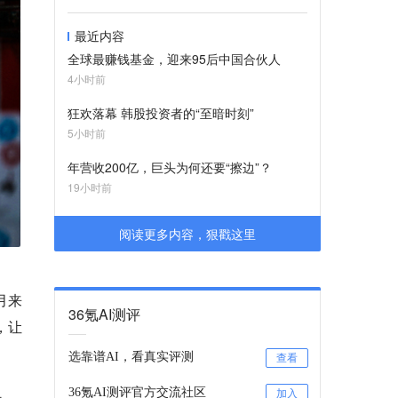
最近内容
全球最赚钱基金，迎来95后中国合伙人
4小时前
狂欢落幕 韩股投资者的“至暗时刻”
5小时前
年营收200亿，巨头为何还要“擦边”？
19小时前
阅读更多内容，狠戳这里
月来
36氪AI测评
，让
选靠谱AI，看真实评测
查看
36氪AI测评官方交流社区
加入