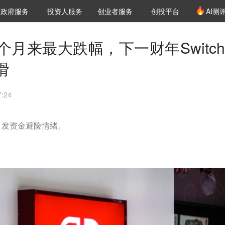
创投发布
项目推荐
核心服务
LP源计划
政府服务
投资人服务
创业者服务
创投平台
AI测
36氪Pro
VClub
VClub投资机构库
创投氪堂
城市之窗
投资机构职位推介
企业入驻
投资人认证
月来最大跌幅，下一财年Switch 
滑
:24
引发资金避险情绪。