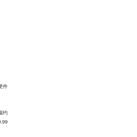
硬件
幅约
99