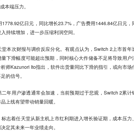
与成本端压力。
778.92亿日元，同比增长23.7%，广告费用1446.84亿日元，
术投入持续增加，进一步压缩利润空间。
堂本次财报与调价反应分化。有观点认为，Switch 2上市首年
销量下滑幅度可能超出预期，同时核心大作储备不足将导致用户
师Kazunori Ito指出，软件出货量同比下滑的指引，或向市场
不足的信号。
二年用户渗透通常会加速，当前预期过于悲观，Switch 2累计
作品上线有望带动销量回暖。
，标志着任天堂从新主机上市红利期进入增长验证期，成本压力
同决定其未来一年业绩走向。