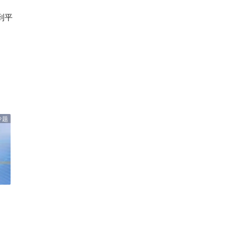
到平
专题