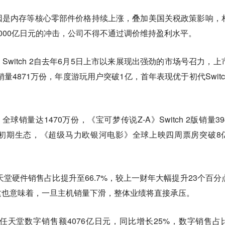
因是内存等核心零部件价格持续上涨，叠加美国关税政策影响，
000亿日元的冲击，公司不得不通过调价维持盈利水平。
witch 2自去年6月5日上市以来展现出强劲的市场号召力，上
销量4871万份，年度游玩用户突破1亿，首年表现优于初代Switc
全球销量达1470万份，《宝可梦传说Z-A》Switch 2版销量39
初期生态，《超级马力欧银河电影》全球上映四周票房突破8
天堂硬件销售占比提升至66.7%，较上一财年大幅提升23个百分
这也意味着，一旦主机销量下滑，整体业绩将直接承压。
天堂数字销售额4076亿日元，同比增长25%，数字销售占