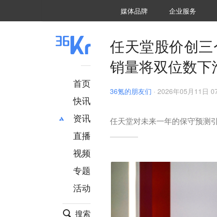
36氪Auto
数字时氪
企业号
未来消费
智能涌现
未来城市
启动Power on
媒体品牌
企业服务
企服点评
36氪出海
36氪研究院
潮生TIDE
36氪企服点评
36Kr研究院
36氪财经
职场bonus
36碳
后浪研究所
36Kr创新咨询
暗涌Waves
硬氪
氪睿研究院
任天堂股价创三个
销量将双位数下
首页
36氪的朋友们
·
2026年05月11日 07
快讯
资讯
任天堂对未来一年的保守预测
直播
最新
推荐
创投
财经
视频
汽车
AI
专题
科技
项目推荐
活动
专精特新
安徽
搜索