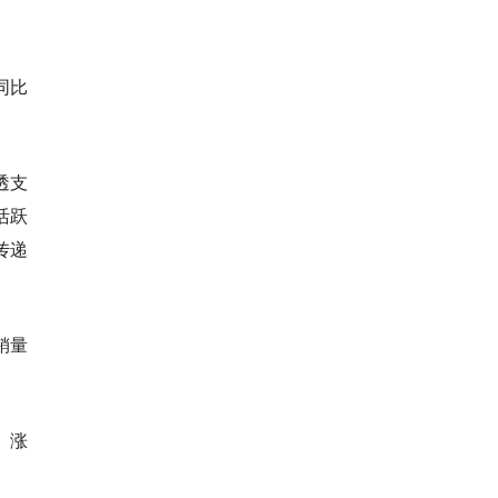
同比
透支
活跃
传递
销量
、涨