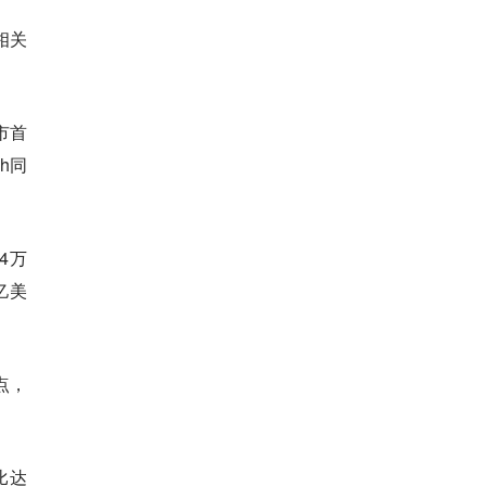
相关
市首
h同
4万
亿美
点，
比达