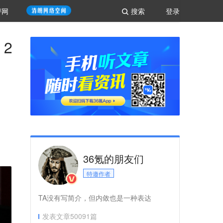
评网
搜索
登录
2
36氪的朋友们
特邀作者
TA没有写简介，但内敛也是一种表达
发表文章
50091
篇