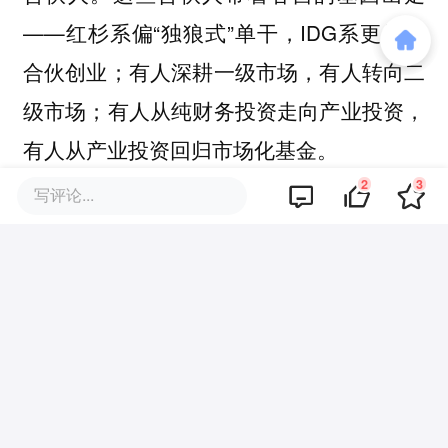
——红杉系偏“独狼式”单干，IDG系更倾向
合伙创业；有人深耕一级市场，有人转向二
级市场；有人从纯财务投资走向产业投资，
有人从产业投资回归市场化基金。
2
3
写评论...
这种合伙人级别的裂变不是零和博弈，而是
行业生态的有机扩张。每一代新机构的诞
生，都意味着新的资本力量、新的投资理念
和新的产业洞察被注入市场。在这个意义
上，合伙人裂变本身就是风险投资行业生命
力的最好证明。