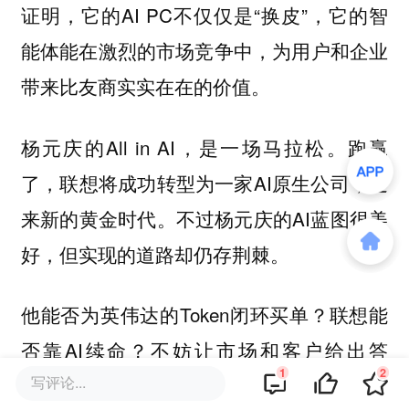
证明，它的AI PC不仅仅是“换皮”，它的智
能体能在激烈的市场竞争中，为用户和企业
带来比友商实实在在的价值。
杨元庆的All in AI，是一场马拉松。跑赢
了，联想将成功转型为一家AI原生公司，迎
来新的黄金时代。不过杨元庆的AI蓝图很美
好，但实现的道路却仍存荆棘。
他能否为英伟达的Token闭环买单？联想能
否靠AI续命？不妨让市场和客户给出答
1
2
写评论...
案。