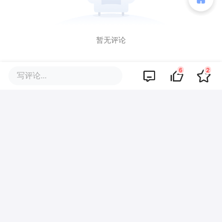
暂无评论
6
2
写评论...
商业策划
商务合作
关于我们
加入我们
联系我们
城市加盟
寻求报道
我要入驻
投资者关系
违法和不良信息、未成年人保护举报电话：010-89650707
举报邮箱：jubao@36kr.com 网上有害信息举报