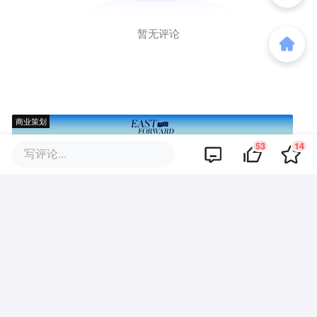
暂无评论
商业策划
53
14
写评论...
商务合作
关于我们
加入我们
联系我们
城市加盟
寻求报道
我要入驻
投资者关系
违法和不良信息、未成年人保护举报电话：010-89650707
举报邮箱：jubao@36kr.com 网上有害信息举报
© 2011~
2026
北京多氪信息科技有限公司 |
京ICP备12031756号-6
|
京ICP证150143号
| 京公网安备11010502057322号