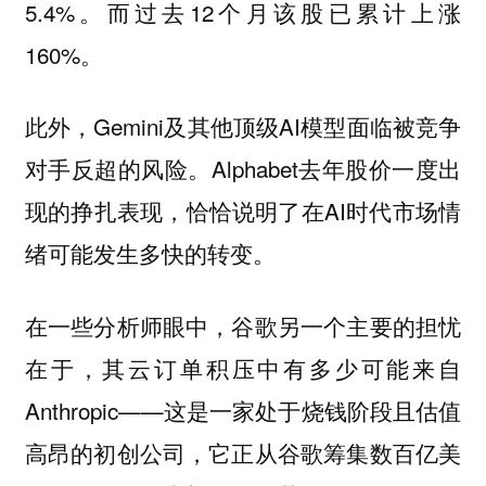
5.4%。而过去12个月该股已累计上涨
160%。
此外，Gemini及其他顶级AI模型面临被竞争
对手反超的风险。Alphabet去年股价一度出
现的挣扎表现，恰恰说明了在AI时代市场情
绪可能发生多快的转变。
在一些分析师眼中，谷歌另一个主要的担忧
在于，其云订单积压中有多少可能来自
Anthropic——这是一家处于烧钱阶段且估值
高昂的初创公司，它正从谷歌筹集数百亿美