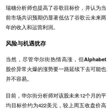
瑞穗分析师也提高了谷歌目标价，并认为当
前市场共识预期仍显著低估了谷歌云未来两
年的收入和运营利润。
风险与机遇犹存
当然，尽管华尔街热情高涨，但Alphabet
股价异常火爆的涨势要一路延续下去可能也
并不容易。
目前，华尔街分析师对该股未来12个月的平
均目标价约为422美元，较上周五收盘价高