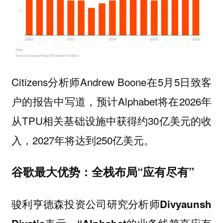
Citizens分析师Andrew Boone在5月5日致客
户的报告中写道，预计Alphabet将在2026年
从TPU相关基础设施中获得约30亿美元的收
入，2027年将达到250亿美元。
谷歌最大优势：全栈布局“应有尽有”
骏利亨德森投资公司研究分析师Divyaunsh