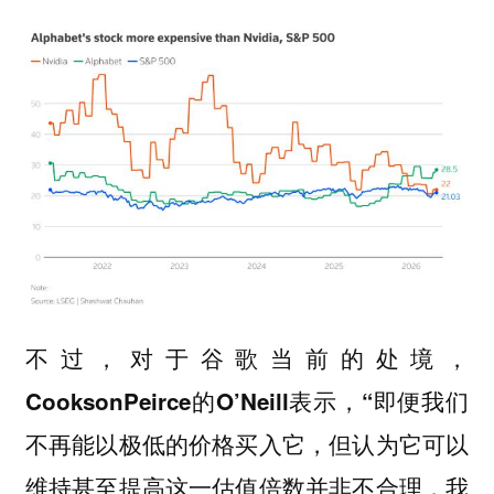
不过，对于谷歌当前的处境，
CooksonPeirce的O’Neill表示，“即便我们
不再能以极低的价格买入它，但认为它可以
维持甚至提高这一估值倍数并非不合理，我