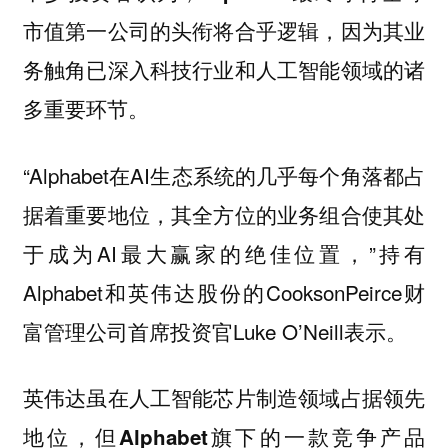
市值第一公司的头衔将合乎逻辑，因为其业
务触角已深入科技行业和人工智能领域的诸
多重要环节。
“Alphabet在AI生态系统的几乎每个角落都占
据着重要地位，其全方位的业务组合使其处
于成为AI最大赢家的绝佳位置，”持有
Alphabet和英伟达股份的CooksonPeirce财
富管理公司首席投资官Luke O’Neill表示。
英伟达虽在人工智能芯片制造领域占据领先
地位，但Alphabet旗下的一款竞争产品