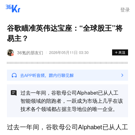
登录
谷歌瞄准英伟达宝座：“全球股王”将
易主？
36氪的朋友们
2026年05月11日 03:30
过去一年间，谷歌母公司Alphabet已从人工
智能领域的陪跑者，一跃成为市场上几乎在该
技术各个领域都占据主导地位的唯一企业。
过去一年间，谷歌母公司Alphabet已从人工