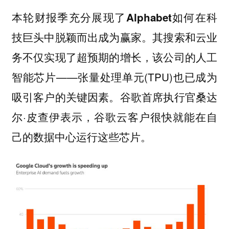
本轮财报季充分展现了Alphabet如何在科
其搜索和云业
技巨头中脱颖而出成为赢家。
务不仅实现了超预期的增长，该公司的人工
智能芯片——张量处理单元(TPU)也已成为
吸引客户的关键因素。谷歌首席执行官桑达
尔·皮查伊表示，谷歌云客户很快就能在自
己的数据中心运行这些芯片。