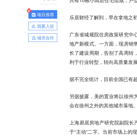
共有10栋小高层住宅组成，户型涵
项目推荐
乐居财经了解到，早在拿地之
我要入驻
广东省城规院住房政策研究中
城市合作
地产新模式。一方面，现房销
长了建设周期，告别了高周转
利于行业转型，转向高质量发
据不完全统计，目前全国已有超
另据披露，美的置业将以徐州
会在徐州之外的其他城市落地
上海易居房地产研究院副院长严
于“主动”二字。当前市场上的