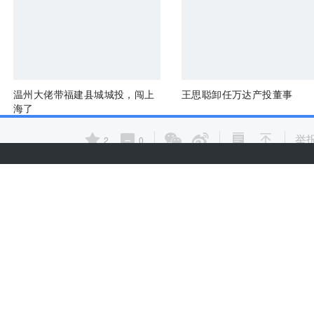
温州大佬带福建县城城投，闯上
王思聪卸任万达产投董事
海了
举
2
0
热门推荐
合作伙伴
热门资讯
热门产品
文章标签
快讯标签