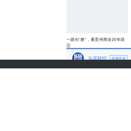
一路向“黔”，看贵州商业20年跃
迁
乐居财经
特邀作者
关于36氪
城市合作
商务合作
项目推荐
关于我们
我要入驻
联系我们
投资者关系
加入我们
网络谣言信息举报入口