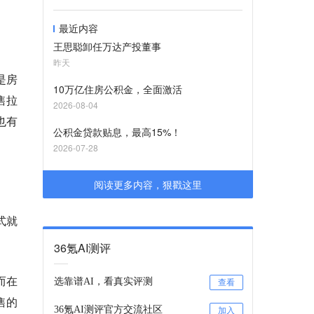
最近内容
王思聪卸任万达产投董事
昨天
是房
10万亿住房公积金，全面激活
售拉
2026-08-04
也有
公积金贷款贴息，最高15%！
2026-07-28
阅读更多内容，狠戳这里
式就
36氪AI测评
而在
选靠谱AI，看真实评测
查看
售的
36氪AI测评官方交流社区
加入