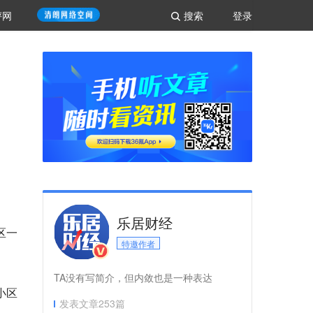
评网
搜索
登录
乐居财经
区一
特邀作者
TA没有写简介，但内敛也是一种表达
小区
发表文章
253
篇