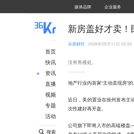
36氪Auto
数字时氪
企业号
未来消费
智能涌现
未来城市
启动Power on
媒体品牌
企业服务
企服点评
36氪出海
36氪研究院
潮生TIDE
36氪企服点评
36Kr研究院
36氪财经
职场bonus
36碳
后浪研究所
36Kr创新咨询
暗涌Waves
硬氪
氪睿研究院
新房盖好才卖！
乐居财经
·
2026年05月11日 02:53
首页
快讯
没有售楼处。
资讯
地产行业内首家“主动卖现房”
直播
最新
推荐
创投
财经
视频
近日，美的置业在徐州发布主
汽车
AI
专题
次性建好再开盘。
科技
项目推荐
活动
专精特新
安徽
公司旗下即将入市的高端楼盘—
搜索