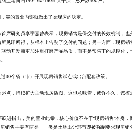
盖建面约140-160-190㎡大平层，总户数400户。
初，美的置业内部就做出了卖现房的决定。
心首席研究员李宇嘉曾表示，现房销售是保交付的长效机制，也
售所见即所得，从根本上告别了交付的问题；另一方面，现房销
，驱动开发商更加注重打磨产品品质，而不是预售下的规模化，
展。
过30个省（市）开展现房销售试点或出台配套政策。
为起点，持续扩大主动现房版图。这也意味着，或许不久，该模
。
跃进指出，美的置业此举，核心价值不在于“现房销售”本身，
现房销售主要有两类：一类是土地出让环节即被强制要求现房销