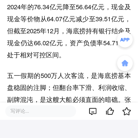
2024年的76.34亿元降至56.64亿元，现金及
现金等价物从64.07亿元减少至39.51亿元，
但截至2025年12月，海底捞持有银行结余及
现金仍达66.02亿元，资产负债率54.71%，
处于相对可控区间。
五一假期的500万人次客流，是海底捞基本
盘稳固的注脚；但翻台率下滑、利润收缩、
副牌混沌，是这艘大船必须直面的暗礁。张
勇与杨利娟的“双回归”，不是简单的权力回
写评论...
摆，而是一次战略资源的重新集中——创始
人稳住火锅基本盘与资本信心，“救火队