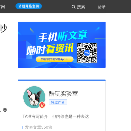
评网
搜索
登录
吵
酷玩实验室
特邀作者
，赛
TA没有写简介，但内敛也是一种表达
发表文章
350
篇