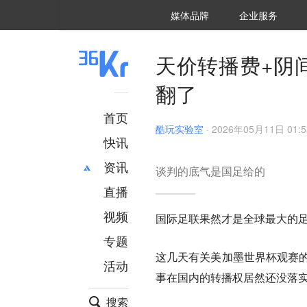
36氪Auto
数字时氪
企业号
未来消费
智能涌现
未来城市
启动Power on
媒体品牌
企业服务
企服点评
36氪出海
36氪研究院
潮生TIDE
36氪企服点评
36Kr研究院
36氪财经
职场bonus
36碳
后浪研究所
36Kr创新咨询
暗涌Waves
硬氪
氪睿研究院
天价转播费+阴
翻了
首页
酷玩实验室
·
2026年05月11日 01:5
快讯
资讯
谈判的底气是国足给的
直播
最新
推荐
创投
财经
视频
国际足联果然才是全球最大的
汽车
AI
专题
科技
项目推荐
这几天有关美加墨世界杯观赛的
活动
专精特新
安徽
事在国内的转播权居然还没落
搜索