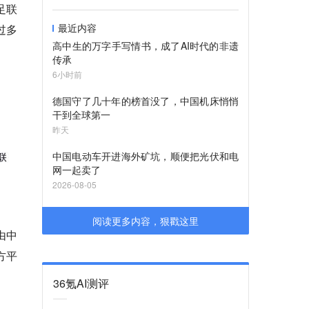
足联
最近内容
过多
高中生的万字手写情书，成了AI时代的非遗
传承
6小时前
德国守了几十年的榜首没了，中国机床悄悄
干到全球第一
昨天
中国电动车开进海外矿坑，顺便把光伏和电
网一起卖了
2026-08-05
阅读更多内容，狠戳这里
由中
方平
36氪AI测评