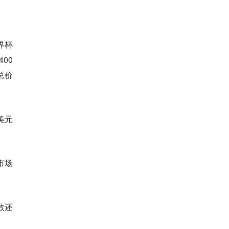
界杯
00
总价
美元
市场
数还