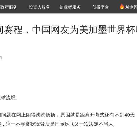
创投发布
项目推荐
核心服务
LP源计划
政府服务
投资人服务
创业者服务
创投平台
AI测
36氪Pro
VClub
VClub投资机构库
创投氪堂
城市之窗
投资机构职位推介
企业入驻
投资人认证
间赛程，中国网友为美加墨世界杯
3
足球流氓。
问题在网上闹得沸沸扬扬，原因就是距离开幕式还有不到40天
实，这一不寻常状况背后是
国际足联又一次决定不当人。