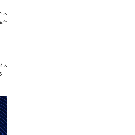
的人
军至
财大
权，