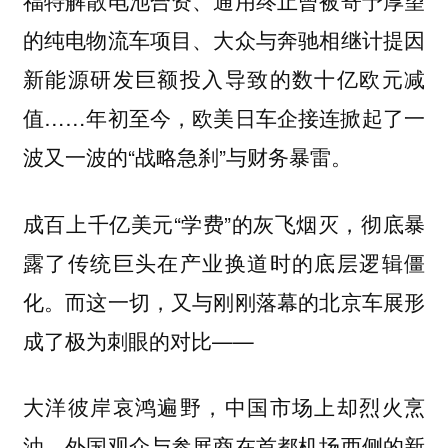
福特解散电池合资、通用终止曾被寄予厚望
的纯电物流车项目、大众与奔驰相继计提因
新能源研发巨额投入导致的数十亿欧元减
值……年初至今，欧美日车企接连掀起了一
波又一波的“战略急刹”与财务暴雷。
成百上千亿美元“学费”的灰飞烟灭，彻底暴
露了传统巨头在产业换道时的底层逻辑僵
化。而这一切，又与刚刚落幕的北京车展形
成了极为刺眼的对比——
大洋彼岸哀鸿遍野，中国市场上却烈火烹
油，外国观众与参展商在首都机场西侧的新