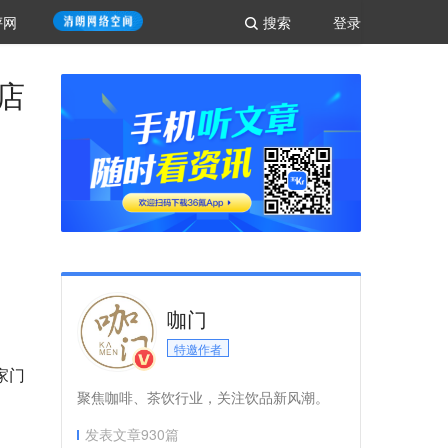
评网
搜索
登录
店
咖门
特邀作者
家门
聚焦咖啡、茶饮行业，关注饮品新风潮。
发表文章
930
篇