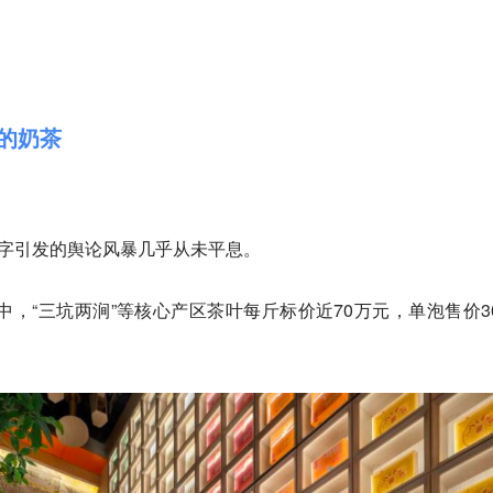
元的奶茶
二字引发的舆论风暴几乎从未平息。
中，“三坑两涧”等核心产区茶叶每斤标价近70万元，单泡售价30