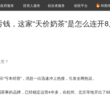
创投发布
项目推荐
核心服务
LP源计划
政府服务
投资人服务
创业者服务
创投平台
AI测
36氪Pro
VClub
VClub投资机构库
创投氪堂
城市之窗
投资机构职位推介
企业入驻
投资人认证
亏钱，这家“天价奶茶”是怎么连开8
生意？
表示“亏本经营”，消息一出迅速冲上热搜，引发全网热议。
茶事的品牌，已经稳定运营4年多，在杭州、北京等地开出了8