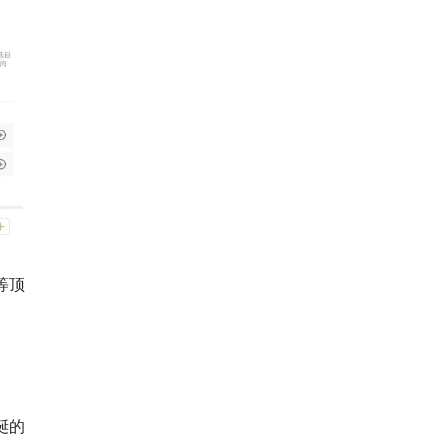
等顶
诞的