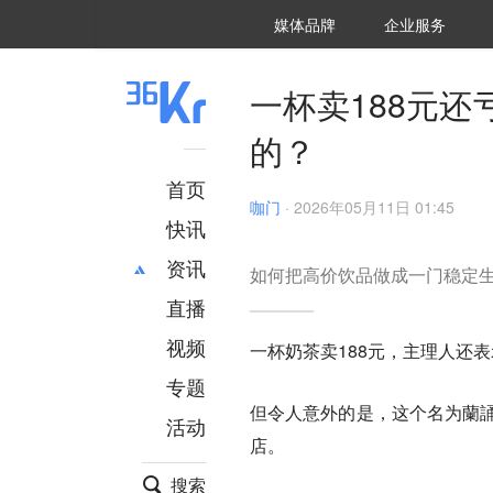
36氪Auto
数字时氪
企业号
未来消费
智能涌现
未来城市
启动Power on
媒体品牌
企业服务
企服点评
36氪出海
36氪研究院
潮生TIDE
36氪企服点评
36Kr研究院
36氪财经
职场bonus
36碳
后浪研究所
36Kr创新咨询
暗涌Waves
硬氪
氪睿研究院
一杯卖188元还
的？
首页
咖门
·
2026年05月11日 01:45
快讯
资讯
如何把高价饮品做成一门稳定
直播
最新
推荐
创投
财经
视频
一杯奶茶卖188元，主理人还
汽车
AI
专题
科技
项目推荐
但令人意外的是，这个名为蘭誦
活动
专精特新
安徽
店。
搜索