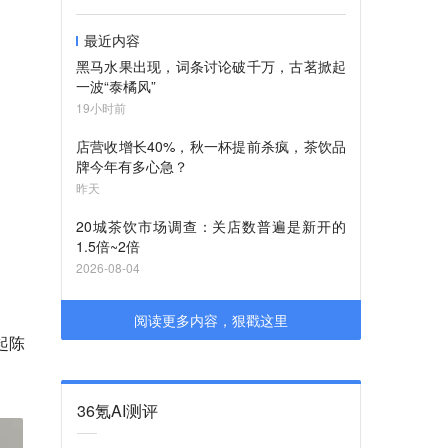
最近内容
黑马水果出现，词条讨论破千万，古茗掀起
一波“泰橘风”
19小时前
店营收增长40%，秋一杯提前杀疯，茶饮品
牌今年有多心急？
昨天
20城茶饮市场调查：关店数普遍是新开的
1.5倍~2倍
2026-08-04
阅读更多内容，狠戳这里
起陈
36氪AI测评