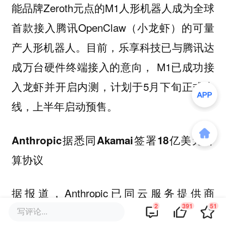
能品牌Zeroth元点的M1人形机器人成为全球
首款接入腾讯OpenClaw（小龙虾）的可量
产人形机器人。目前，乐享科技已与腾讯达
成万台硬件终端接入的意向， M1已成功接
入龙虾并开启内测，计划于5月下旬正式上
线，上半年启动预售。
Anthropic据悉同Akamai签署18亿美元计
算协议
据报道，Anthropic已同云服务提供商
2
391
51
Akamai Technologies签署一项18亿美元的
写评论...