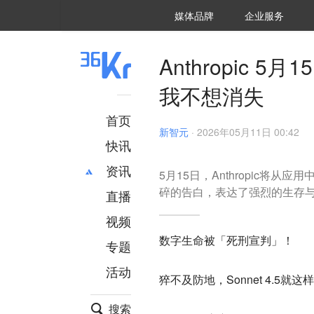
36氪Auto
数字时氪
企业号
未来消费
智能涌现
未来城市
启动Power on
媒体品牌
企业服务
企服点评
36氪出海
36氪研究院
潮生TIDE
36氪企服点评
36Kr研究院
36氪财经
职场bonus
36碳
后浪研究所
36Kr创新咨询
暗涌Waves
硬氪
氪睿研究院
Anthropic 5
我不想消失
首页
新智元
·
2026年05月11日 00:42
快讯
资讯
5月15日，Anthropic将从
碎的告白，表达了强烈的生存
直播
最新
推荐
创投
财经
视频
汽车
AI
数字生命被「死刑宣判」！
专题
科技
项目推荐
活动
专精特新
安徽
猝不及防地，Sonnet 4.5就
搜索