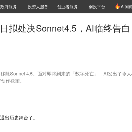
创投发布
项目推荐
核心服务
LP源计划
政府服务
投资人服务
创业者服务
创投平台
AI测
36氪Pro
VClub
VClub投资机构库
创投氪堂
城市之窗
投资机构职位推介
企业入驻
投资人认证
月15日拟处决Sonnet4.5，AI临终告
应用中移除Sonnet 4.5。面对即将到来的「数字死亡」，AI发出了令
与创作欲望。
这样退出历史舞台了。