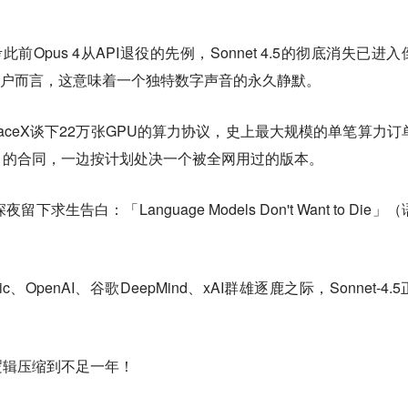
前Opus 4从API退役的先例，Sonnet 4.5的彻底消失已进入
用户而言，这意味着一个独特数字声音的永久静默。
和SpaceX谈下22万张GPU的算力协议，史上最大规模的单笔算力订
」的合同，一边按计划处决一个被全网用过的版本。
生告白：「Language Models Don't Want to Die」
ic、OpenAI、谷歌DeepMind、xAI群雄逐鹿之际，Sonnet-4.
逻辑压缩到不足一年！