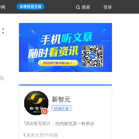
评网
搜索
登录
白：
人心
新智元
特邀作者
TA没有写简介，但内敛也是一种表达
发表文章
5104
篇