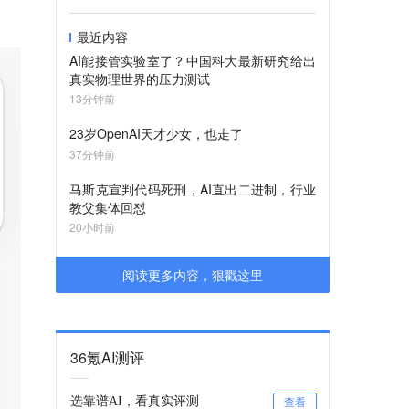
最近内容
AI能接管实验室了？中国科大最新研究给出
真实物理世界的压力测试
13分钟前
23岁OpenAI天才少女，也走了
37分钟前
马斯克宣判代码死刑，AI直出二进制，行业
教父集体回怼
20小时前
阅读更多内容，狠戳这里
36氪AI测评
选靠谱AI，看真实评测
查看