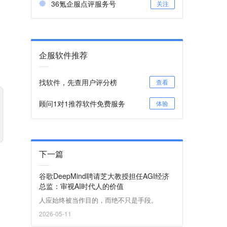
36氪企服点评服务号
关注
企服软件推荐
找软件，先查用户评分榜
查看
顾问1对1推荐软件免费服务
体验
下一篇
谷歌DeepMind聘请芝大教授担任AGI经济
总监：审视AI时代人的价值
人应始终被当作目的，而绝不只是手段。
2026-05-11