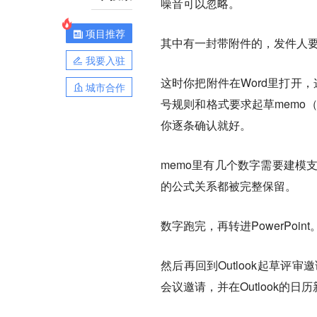
噪音可以忽略。
项目推荐
其中有一封带附件的，发件人要
我要入驻
这时你把附件在Word里打开，
城市合作
号规则和格式要求起草memo（工
你逐条确认就好。
memo里有几个数字需要建模支撑
的公式关系都被完整保留。
数字跑完，再转进PowerPoin
然后再回到Outlook起草评
会议邀请，并在Outlook的