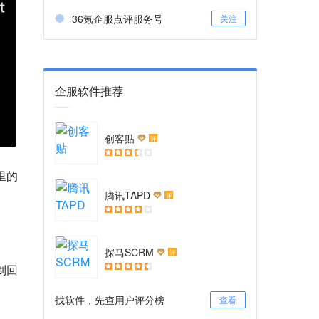
36氪企服点评服务号
关注
企服软件推荐
创客贴
评
里的
腾讯TAPD
评
探马SCRM
评
制回
找软件，先查用户评分榜
查看