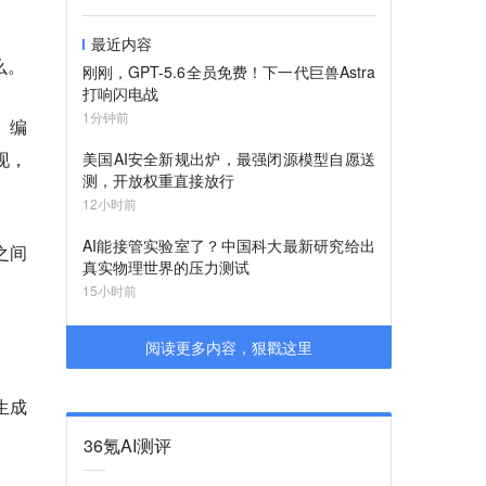
最近内容
么。
刚刚，GPT-5.6全员免费！下一代巨兽Astra
打响闪电战
1分钟前
、编
现，
美国AI安全新规出炉，最强闭源模型自愿送
测，开放权重直接放行
12小时前
AI能接管实验室了？中国科大最新研究给出
之间
真实物理世界的压力测试
15小时前
阅读更多内容，狠戳这里
生成
36氪AI测评