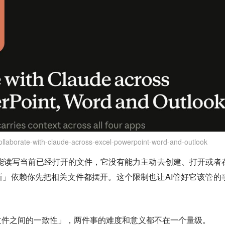
collaborate-with-claude-across-excel-powerpoint-word-and-outlook
e只能读写当前已经打开的文件，它没有能力主动去创建、打开或者
」依赖你先把相关文件都摆开。这个限制也让AI管好它该管的
文件之间的一致性」，两件事的难度和意义都不在一个量级。