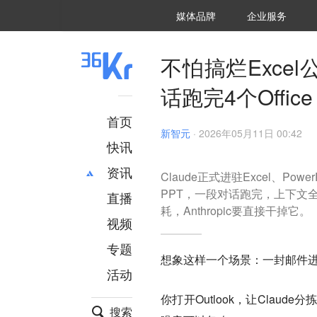
36氪Auto
数字时氪
企业号
未来消费
智能涌现
未来城市
启动Power on
媒体品牌
企业服务
企服点评
36氪出海
36氪研究院
潮生TIDE
36氪企服点评
36Kr研究院
36氪财经
职场bonus
36碳
后浪研究所
36Kr创新咨询
暗涌Waves
硬氪
氪睿研究院
不怕搞烂Exce
话跑完4个Office
首页
新智元
·
2026年05月11日 00:42
快讯
资讯
Claude正式进驻Excel、Power
PPT，一段对话跑完，上下文
直播
最新
推荐
耗，Anthropic要直接干掉它。
创投
财经
视频
汽车
AI
专题
科技
项目推荐
想象这样一个场景：一封邮件
活动
专精特新
安徽
你打开Outlook，让Cla
搜索