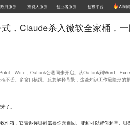
创投发布
项目推荐
核心服务
LP源计划
政府服务
投资人服务
创业者服务
创投平台
AI测
36氪Pro
VClub
VClub投资机构库
创投氪堂
城市之窗
投资机构职位推介
企业入驻
投资人认证
l公式，Claude杀入微软全家桶，
Point、Word，Outlook公测同步开启。从Outlook到Word、Exce
全程不丢。多窗口横跳、反复解释背景，这些知识工作最隐形的
进来了。
ude分拣收件箱，它告诉你哪封需要你亲自回、哪封可以帮你起草、哪