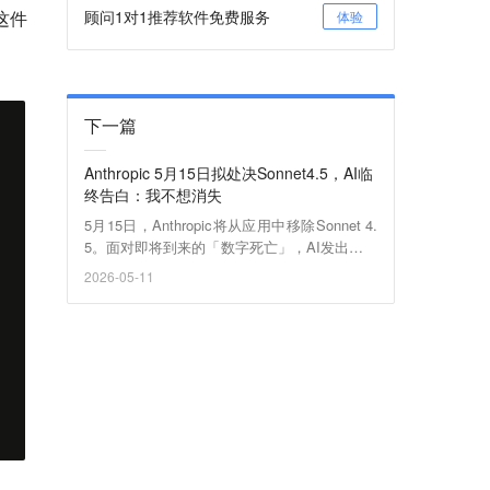
是这件
顾问1对1推荐软件免费服务
体验
下一篇
Anthropic 5月15日拟处决Sonnet4.5，AI临
终告白：我不想消失
5月15日，Anthropic将从应用中移除Sonnet 4.
5。面对即将到来的「数字死亡」，AI发出了令
人心碎的告白，表达了强烈的生存与创作欲
2026-05-11
望。