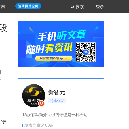
评网
搜索
登录
一段
l、
损
新智元
特邀作者
TA没有写简介，但内敛也是一种表达
些是
发表文章
5106
篇