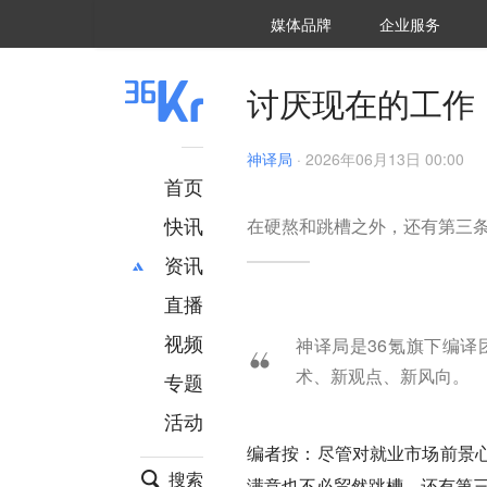
36氪Auto
数字时氪
企业号
未来消费
智能涌现
未来城市
启动Power on
媒体品牌
企业服务
企服点评
36氪出海
36氪研究院
潮生TIDE
36氪企服点评
36Kr研究院
36氪财经
职场bonus
36碳
后浪研究所
36Kr创新咨询
暗涌Waves
硬氪
氪睿研究院
讨厌现在的工作
神译局
·
2026年06月13日 00:00
首页
快讯
在硬熬和跳槽之外，还有第三
资讯
直播
最新
推荐
创投
财经
视频
神译局是36氪旗下编
汽车
AI
术、新观点、新风向。
专题
科技
项目推荐
活动
专精特新
安徽
编者按：尽管对就业市场前景
搜索
满意也不必贸然跳槽，还有第