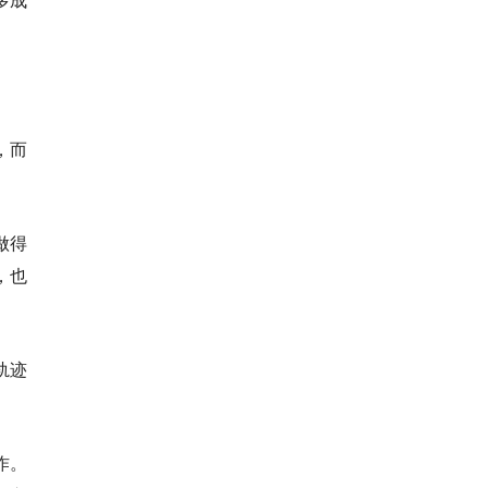
，而
做得
，也
轨迹
作。