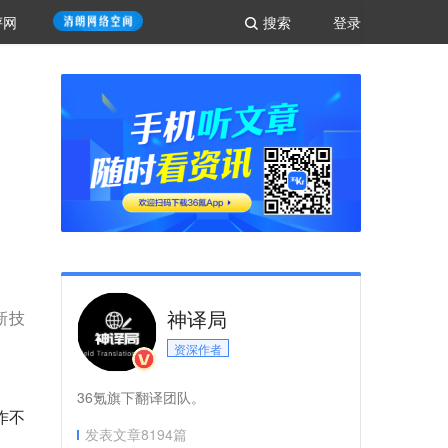
评网
搜索
登录
神译局
新技
资深作者
36氪旗下翻译团队。
作不
发表文章
8194
篇