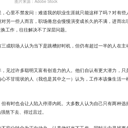
图片来源：Adobe Stock
呆，心里不禁发问：难道我的职业生涯就只能这样了吗？对有些
但对另一些人而言，职场倦怠会慢慢演变成长久的不满，进而出
繁换工作，往往解决不了深层问题。
有三成职场人认为当下是跳槽好时机，但仍有超过一半的人在主
年，见过许多聪明又富有创造力的人。他们自认有更大潜力，只
内心不甘现状的人（我也是其中之一）认为，工作本该像生活一
。
，但有时也会让人陷入停滞内耗。大多数人认为自己只有两种选
勉强熬下去、得过且过。
的不安分转化为正向动力，认真做好当下工作，同时从中寻找更