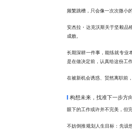
频繁跳槽，只会像一次次微小
安杰拉・达克沃斯关于坚毅品
成败。
长期深耕一件事，能练就专业
是在做决定前，认真给这份工
在被新机会诱惑、贸然离职前
构想未来，找准下一步方
眼下的工作或许并不完美，但
不妨倒推规划人生目标：先设