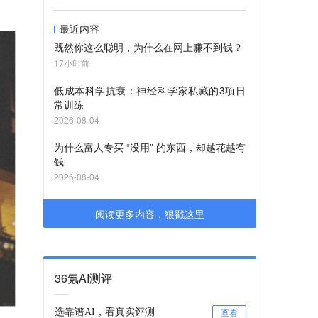
最近内容
既然你这么聪明，为什么在网上赚不到钱？
17小时前
低成本科学抗衰：神经科学家私藏的3项日
常训练
2026-08-04
为什么富人专买 “没用” 的东西，却越花越有
钱
2026-08-04
阅读更多内容，狠戳这里
36氪AI测评
选靠谱AI，看真实评测
查看