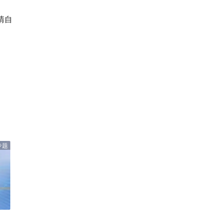
清自
专题