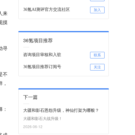
36氪AI测评官方交流社区
加入
人来
现摸
36氪项目推荐
动寻
咨询项目审核和入驻
联系
36氪项目推荐订阅号
关注
是不
样，
下一篇
择：
大疆和影石恩怨升级，神仙打架为哪般？
大疆和影石大战升级！
2026-06-12
多成