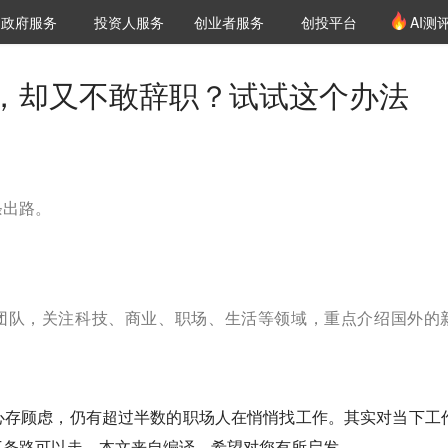
创投发布
项目推荐
核心服务
LP源计划
政府服务
投资人服务
创业者服务
创投平台
AI测
36氪Pro
VClub
VClub投资机构库
创投氪堂
城市之窗
投资机构职位推介
企业入驻
投资人认证
，却又不敢辞职？试试这个办法
条出路。
译团队，关注科技、商业、职场、生活等领域，重点介绍国外的
心存顾虑，仍有超过半数的职场人在悄悄找工作。其实对当下工
三条路可以走。本文来自编译，希望对您有所启发。