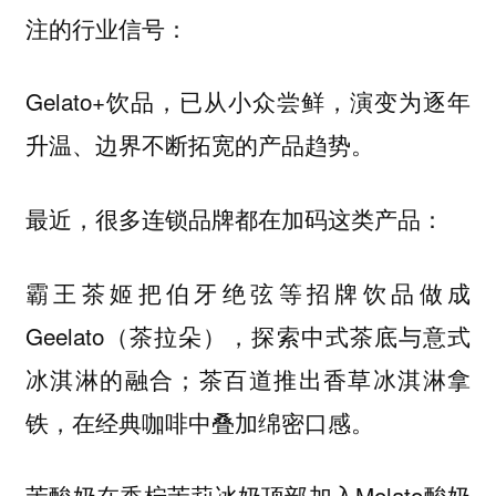
注的行业信号：
Gelato+饮品，已从小众尝鲜，
演变为逐年
升温、边界不断拓宽的产品趋势。
最近，很多连锁品牌都在加码这类产品：
把伯牙绝弦等招牌饮品做成
霸王茶姬
Geelato（茶拉朵），探索中式茶底与意式
冰淇淋的融合；
推出香草冰淇淋拿
茶百道
铁，在经典咖啡中叠加绵密口感。
在香柠茉莉冰奶顶部加入Molato酸奶
茉酸奶