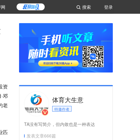
评网
搜索
登录
金
投资
姆·邓
体育大生意
队的老
特邀作者
TA没有写简介，但内敛也是一种表达
职业匹
发表文章
666
篇