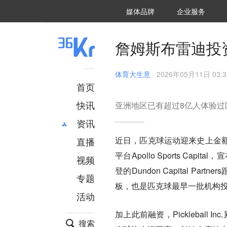
36氪Auto
数字时氪
企业号
未来消费
智能涌现
未来城市
启动Power on
媒体品牌
企业服务
企服点评
36氪出海
36氪研究院
潮生TIDE
36氪企服点评
36Kr研究院
36氪财经
职场bonus
36碳
后浪研究所
36Kr创新咨询
暗涌Waves
硬氪
氪睿研究院
詹姆斯布雷迪投
体育大生意
·
2026年05月11日 03:3
首页
快讯
亚洲地区已有超过8亿人体验过
资讯
近日，匹克球运动迎来史上金
直播
最新
推荐
平台Apollo Sports Capit
创投
财经
视频
汽车
AI
登的Dundon Capital P
专题
科技
项目推荐
板，也是匹克球最早一批机构
活动
专精特新
安徽
加上此前融资，Pickleball 
搜索