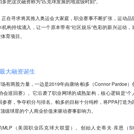
帕多把这次融资称为“匹克球发展的地震级时刻”。
，正在寻求将其推入奥运会大家庭，职业赛事不断扩张，运动品
机构持续涌入，让一个原本带有“社区娱乐”色彩的新兴运动，
业体育项目。
上最大融资诞生
两股力量，一边是2019年由康纳·帕多（Connor Pardoe）
匹克球协会巡回赛）。它沿袭了职业网球的成熟架构，核心逻辑是“个
回参赛，争夺积分与排名。帕多的目标十分纯粹，将PPA打造为
立顶级球星的个人商业价值来驱动赛事影响力。
的MLP（美国职业匹克球大联盟）。创始人史蒂夫·库恩（Ste