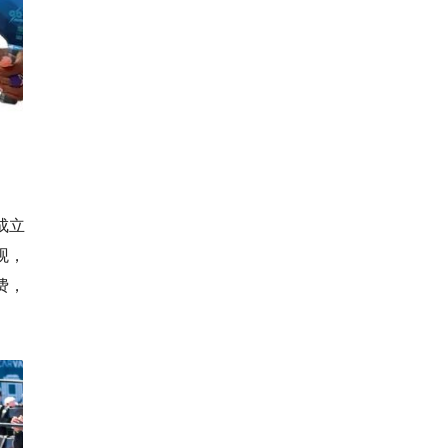
成立
观，
费，