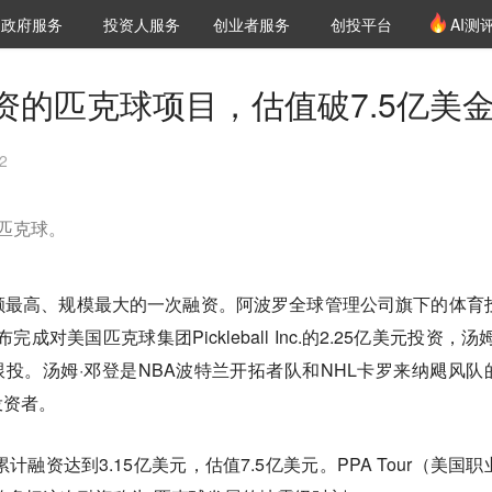
创投发布
项目推荐
核心服务
LP源计划
政府服务
投资人服务
创业者服务
创投平台
AI测
36氪Pro
VClub
VClub投资机构库
创投氪堂
城市之窗
投资机构职位推介
企业入驻
投资人认证
资的匹克球项目，估值破7.5亿美
2
匹克球。
额最高、规模最大的一次融资。阿波罗全球管理公司旗下的体育
al，宣布完成对美国匹克球集团Pickleball Inc.的2.25亿美元投资，汤
artners跟投。汤姆·邓登是NBA波特兰开拓者队和NHL卡罗来纳飓风
投资者。
Inc.累计融资达到3.15亿美元，估值7.5亿美元。PPA Tour（美国