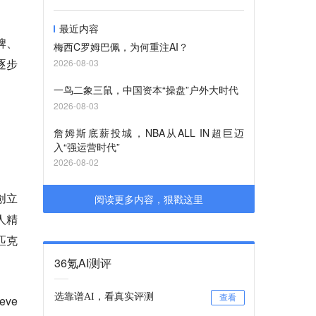
最近内容
牌、
梅西C罗姆巴佩，为何重注AI？
逐步
2026-08-03
一鸟二象三鼠，中国资本“操盘”户外大时代
2026-08-03
詹姆斯底薪投城，NBA从ALL IN超巨迈
入“强运营时代”
2026-08-02
创立
阅读更多内容，狠戳这里
人精
匹克
36氪AI测评
选靠谱AI，看真实评测
ve
查看