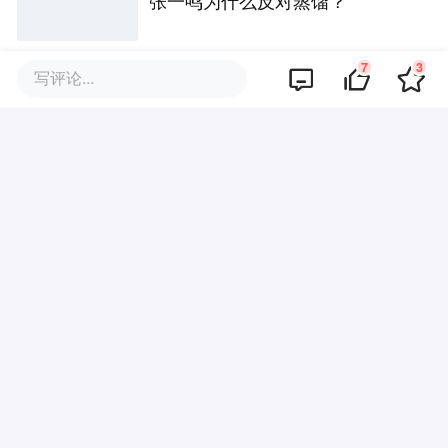
张一鸣为什么反对蒸馏？
7
3
写评论...
硬氪首发 | 获李泽湘三轮押注，
浙大博士做出全球首款视觉售后
技术客服机器人
Cursor，即将彻底消失？
评论区