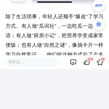
除了生活琐事，年轻人还顺手“爆改”了学习
方式。有人做“瓜词社”，一边吃瓜一边学英
语；有人做“厨房小记”，把营养学变成家常
便饭；也有人做“自然之谜”，像抽卡片一样
学习自然常识……他们给这种方式起了个名
219
95
写评论...
字： “无痛长脑子”，
用AI为自己锁定一
份“有付出就有收获”的确定性回报。
这些看似微小又细碎的需求，正在构成一个
庞大的宇宙。根据灵光App数据，在灵光
圈，由普通人创作的这类闪应用已超过3000