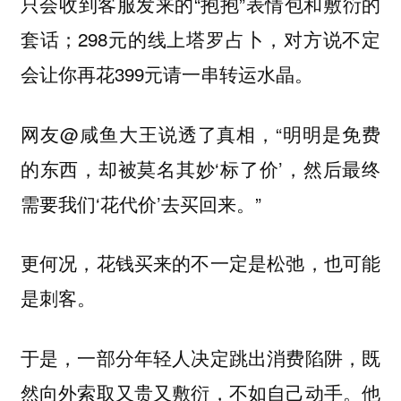
只会收到客服发来的“抱抱”表情包和敷衍的
套话；298元的线上塔罗占卜，对方说不定
会让你再花399元请一串转运水晶。
网友@咸鱼大王说透了真相，“明明是免费
的东西，却被莫名其妙‘标了价’，然后最终
需要我们‘花代价’去买回来。”
更何况，花钱买来的不一定是松弛，也可能
是刺客。
于是，一部分年轻人决定跳出消费陷阱，既
他
然向外索取又贵又敷衍，不如自己动手。