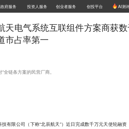
创投发布
项目推荐
核心服务
LP源计划
政府服务
投资人服务
创业者服务
创投平台
AI测
36氪Pro
VClub
VClub投资机构库
创投氪堂
城市之窗
投资机构职位推介
企业入驻
投资人认证
航空航天电气系统互联组件方案商获数
道市占率第一
付”全链条方案的民营厂商。
技有限公司（下称“北辰航天”）近日完成数千万元天使轮融资