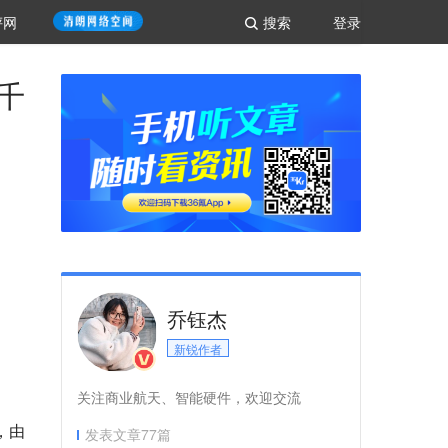
评网
搜索
登录
千
乔钰杰
新锐作者
关注商业航天、智能硬件，欢迎交流
，由
发表文章
77
篇