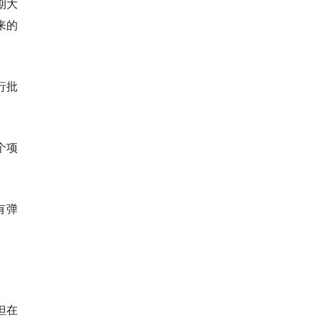
期大
来的
行批
个项
有弹
但在