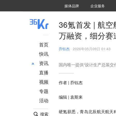
36氪Auto
数字时氪
企业号
未来消费
智能涌现
未来城市
启动Power on
媒体品牌
企业服务
企服点评
36氪出海
36氪研究院
潮生TIDE
36氪企服点评
36Kr研究院
36氪财经
职场bonus
36碳
后浪研究所
36Kr创新咨询
暗涌Waves
硬氪
氪睿研究院
36氪首发 | 
万融资，细分赛
首页
乔钰杰
·
2026年05月09日 01:43
快讯
资讯
国内唯一提供“设计生产总装交
直播
最新
推荐
创投
财经
视频
作者 | 乔钰杰
汽车
AI
专题
科技
项目推荐
编辑 | 袁斯来
活动
专精特新
安徽
硬氪获悉，青岛北辰航天航天科
搜索