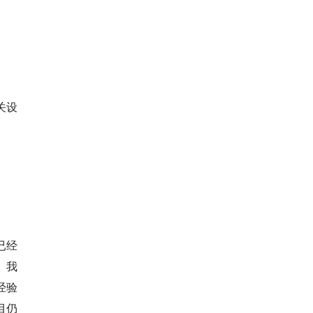
。
关设
已经
。我
经验
目仍