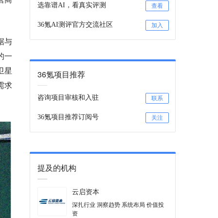
选靠谱AI，看真实评测
查看
36氪AI测评官方交流社区
加入
据与
的一
卫星
36氪项目推荐
需求
咨询项目审核和入驻
联系
36氪项目推荐订阅号
关注
提及的机构
云启资本
深扎行业 洞察趋势 系统布局 价值投
资