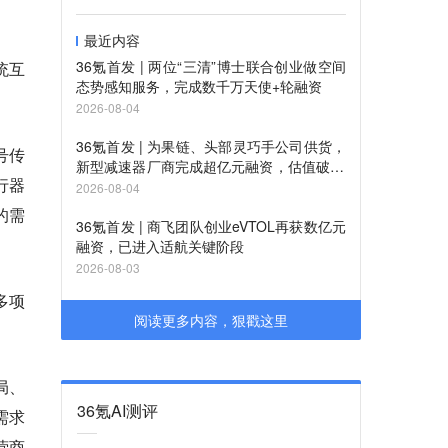
最近内容
36氪首发 | 两位“三清”博士联合创业做空间
统互
态势感知服务，完成数千万天使+轮融资
2026-08-04
36氪首发 | 为果链、头部灵巧手公司供货，
号传
新型减速器厂商完成超亿元融资，估值破10
行器
亿
2026-08-04
的需
36氪首发 | 商飞团队创业eVTOL再获数亿元
融资，已进入适航关键阶段
2026-08-03
多项
阅读更多内容，狠戳这里
局、
36氪AI测评
需求
营商