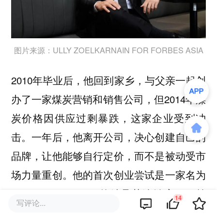
图片来源：ULLY ZOELKARNAIN FOR FORBES ASIA
2010年毕业后，他回到家乡，与父亲一起创
办了一家煤炭营销和销售公司，但2014年煤
炭价格因供应过剩暴跌，这家企业受到冲
击。一年后，他离开公司，决心创建自己的
品牌，让他能够自行定价，而不是被动受市
场力量重创。他的首次创业尝试是一家名为
Lewis & Carroll Tea的精品茶连锁店，目前
14
写评论...
在雅加达仍有一家门店（蒂尔塔纳塔表示，