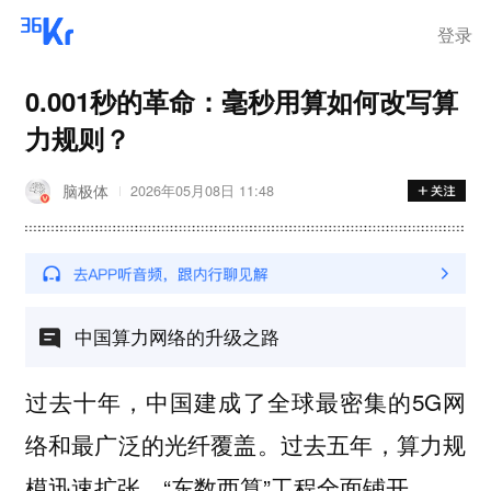
登录
0.001秒的革命：毫秒用算如何改写算
力规则？
脑极体
2026年05月08日 11:48
中国算力网络的升级之路
过去十年，中国建成了全球最密集的5G网
络和最广泛的光纤覆盖。过去五年，算力规
模迅速扩张，“东数西算”工程全面铺开。