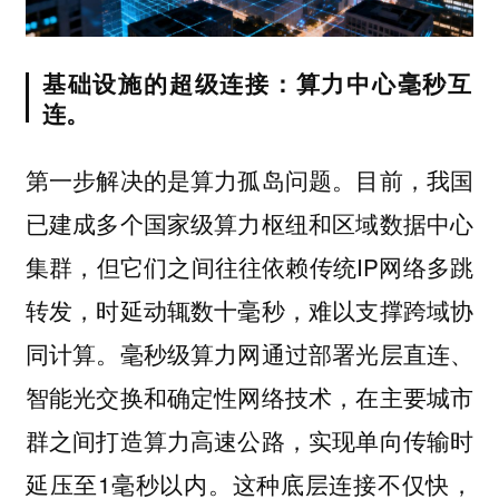
基础设施的超级连接：算力中心毫秒互
连。
第一步解决的是算力孤岛问题。目前，我国
已建成多个国家级算力枢纽和区域数据中心
集群，但它们之间往往依赖传统IP网络多跳
转发，时延动辄数十毫秒，难以支撑跨域协
同计算。毫秒级算力网通过部署光层直连、
智能光交换和确定性网络技术，在主要城市
群之间打造算力高速公路，实现单向传输时
延压至1毫秒以内。这种底层连接不仅快，