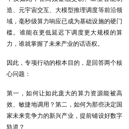
造、元宇宙交互、大模型推理调度等前沿领
域，毫秒级算力响应已成为基础设施的硬门
槛。谁能在更低延迟下调度更大规模的算
力，谁就掌握了未来产业的话语权。
因此，专项行动的根本目的，是回答两个核
心问题：
第一，如何让如此庞大的算力资源能被高
效、敏捷地调用？第二，如何为那些决定国
家未来竞争力的新兴产业，提前铺设好数字
轨道？