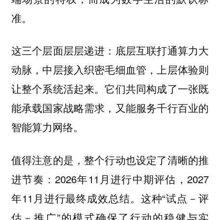
准。
这三个层面层层递进：底层互联打通算力大
动脉，中层接入织密毛细血管，上层体验则
让整个系统活起来。它们共同构成了一张既
能承载国家战略需求，又能服务千行百业的
智能算力网络。
值得注意的是，整个行动也设定了清晰的推
进节奏：2026年11月进行中期评估，2027
年11月进行最终成效总结。这种“试点－评
估－推广”的模式确保了行动的稳健与实