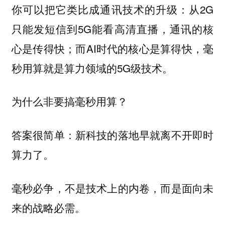
你可以把它类比成通讯技术的升级：从2G
只能发短信到5G能看高清直播，通讯的核
心是传得快；而AI时代的核心是算得快，毫
秒用算就是算力领域的5G级技术。
为什么非要搞毫秒用算？
答案很简单：新科技的落地早就离不开即时
算力了。
毫秒必争，不是技术上的内卷，而是面向未
来的战略必需。