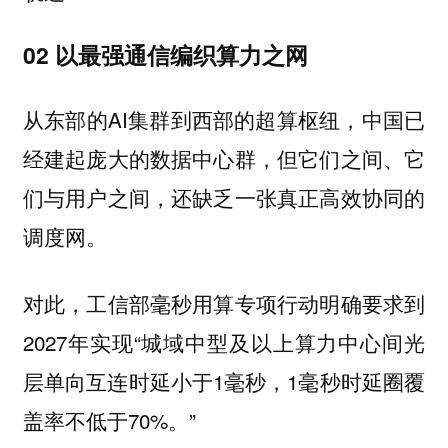
02 以最强通信编织算力之网
从东部的AI集群到西部的超算枢纽，中国已
经建起庞大的数据中心群，但它们之间、它
们与用户之间，还缺乏一张真正高效协同的
调度网。
对此，工信部毫秒用算专项行动明确要求到
2027年实现“城域中型及以上算力中心间光
层单向互连时延小于1毫秒，1毫秒时延圈覆
盖率不低于70%。”