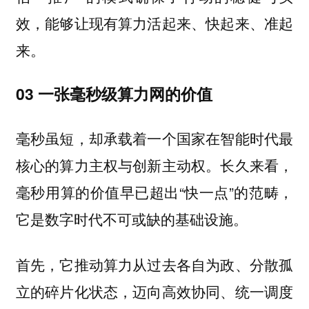
效，能够让现有算力活起来、快起来、准起
来。
03 一张毫秒级算力网的价值
毫秒虽短，却承载着一个国家在智能时代最
核心的算力主权与创新主动权。长久来看，
毫秒用算的价值早已超出“快一点”的范畴，
它是数字时代不可或缺的基础设施。
首先，它推动算力从过去各自为政、分散孤
立的碎片化状态，迈向高效协同、统一调度