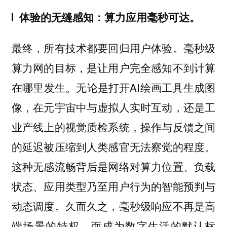
体验的无缝感知：算力应用毫秒可达。
最终，所有技术都要回归用户体验。毫秒级
算力网的目标，是让用户完全感知不到计算
在哪里发生。无论是打开AI绘画工具生成图
像，在元宇宙中与虚拟人实时互动，还是工
业产线上的视觉质检系统，操作与反馈之间
的延迟被压缩到人类感官无法察觉的程度。
这种无感流畅背后是网络对算力位置、负载
状态、应用类型乃至用户行为的智能预判与
动态调度。久而久之，毫秒级响应不再是高
端场景的特权，而成为数字生活的默认标