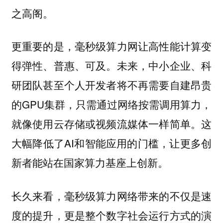
之高阁。
更重要的是，毫秒级算力网让高性能计算变
未来，中小企业、科
得弹性、普惠、可及。
研团队甚至个人开发者将不再需要自建昂贵
的GPU集群，只需通过网络按需调用算力，
就像使用云存储或视频流媒体一样简单。这
大幅降低了AI和智能应用的门槛，让更多创
新者能站在国家算力基座上创新。
长久来看，毫秒级算力网络带来的不仅是速
度的提升，更是整个数字社会运行方式的演