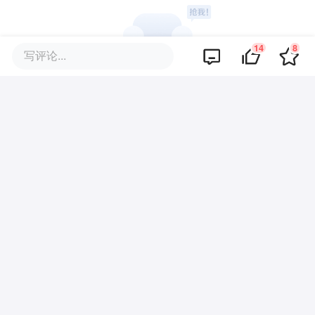
14
8
写评论...
暂无评论
商业策划
商务合作
关于我们
加入我们
联系我们
城市加盟
寻求报道
我要入驻
投资者关系