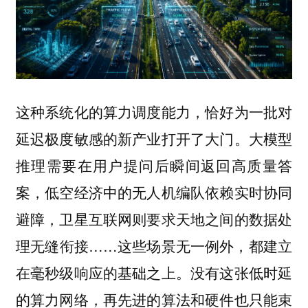
这种系统化的算力调度能力，恰好为一批对
延迟极度敏感的新产业打开了大门。大模型
推理需要在用户提问后瞬间返回高质量答
案，低空经济中的无人机编队依赖实时协同
避障，卫星互联网则要求天地之间的数据处
理无缝衔接……这些场景无一例外，都建立
在毫秒级响应的基础之上。没有这张低时延
的算力网络，再先进的算法和硬件也只能束