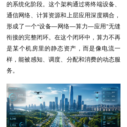
这个架构通过将终端设备、
的系统化阶段。
通信网络、计算资源和上层应用深度耦合，
形成了一个“设备—网络—算力—应用”无缝
衔接的完整闭环。在这个闭环中，算力不再
是某个机房里的静态资产，而是像电流一
样，能被感知、调度、分配和消费的动态服
务。