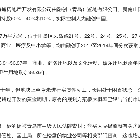
海通房地产开发有限公司由融创（青岛）置地有限公司、新南山
持股50%、40%和10%，实际控制人为融创中国。
97万平方米，位于即墨区凤岛路21号、22号、24号、25号、27
商业、医疗及中小学等，均由融创于2012至2014年间分次获取
.81-56.87年，商业、商务用地以及文化活动、娱乐用地剩余年
卫生用地剩余36.85年。
超十年，但地块上至今未进行实质性动工，长期处于闲置状态。
已错过开发的黄金周期，原有的规划方案极大概率已经与当前市
出，标的物被青岛市中级人民法院查封；竞买人应提前就有关房
房管处、国土局、所在楼盘的物业公司等相关部门查询。这也增