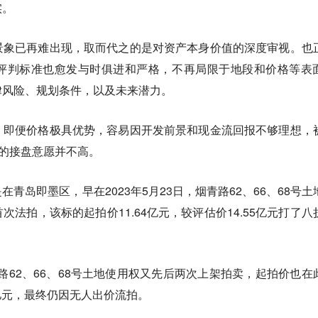
实。
景象已再难出现，取而代之的是对资产本身价值的深度审视。也
评判标准也愈发与时俱进和严格，不再局限于地段和价格等表
律风险、规划条件，以及未来潜力。
，即便价格极具优势，容易因开发前景和现金流回报不够理想，
场的接盘意愿并不高。
青岛即墨区，早在2023年5月23日，烟青路62、66、68号土
法拍，该标的起拍价11.64亿元，较评估价14.55亿元打了八
青路62、66、68号土地使用权又先后两次上架拍卖，起拍价也在
1亿元，最终仍因无人出价流拍。