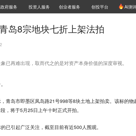
创投发布
项目推荐
核心服务
LP源计划
政府服务
投资人服务
创业者服务
创投平台
AI测
36氪Pro
VClub
VClub投资机构库
创投氪堂
城市之窗
投资机构职位推介
企业入驻
投资人认证
创青岛8宗地块七折上架法拍
2
景象已再难出现，取而代之的是对资产本身价值的深度审视。
台。
，青岛市即墨区凤岛路21号998等8块土地上架拍卖。该标的物
阶段，将于5月25日上午十时正式开拍。
的已引起广泛关注，截至目前有近500人围观。