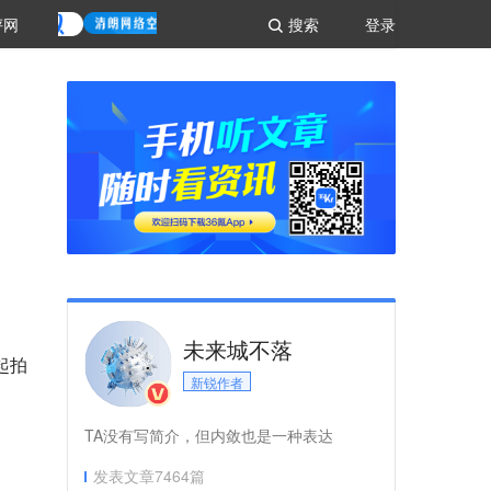
评网
搜索
登录
未来城不落
起拍
新锐作者
TA没有写简介，但内敛也是一种表达
发表文章
7464
篇