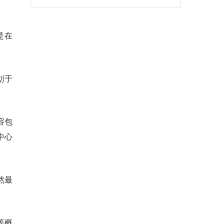
是在
划于
容包
中心
然最
等概