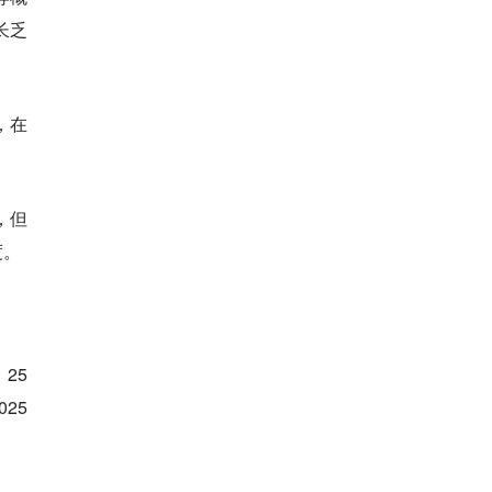
长乏
，在
，但
度。
25
25