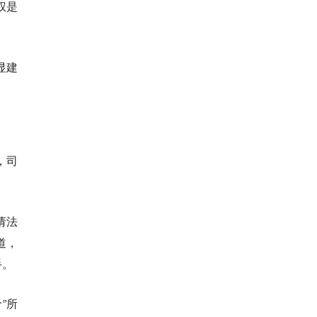
权是
显建
，司
请法
道，
手。
”所