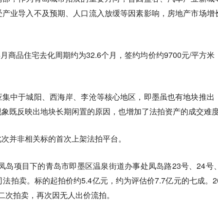
受产业导入不及预期、人口流入放缓等因素影响，房地产市场增
4月商品住宅去化周期约为32.6个月，签约均价约9700元/平方米
应集中于城阳、西海岸、李沧等核心地区，即墨虽也有地块推出
现象既反映出地块长期闲置的原因，也增加了法拍资产的成交难
此次并非相关标的首次上架法拍平台。
墨凤岛项目下的青岛市即墨区温泉街道办事处凤岛路23号、24号、
法拍卖。标的起拍价约5.4亿元，约为评估价7.7亿元的七成。20
元二次拍卖，再次因无人出价流拍。