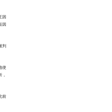
正因
面因
被判
地使
折，
此前