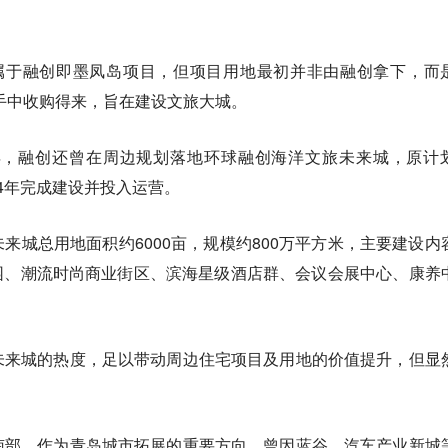
属于融创即墨凤岛项目，但项目用地最初并非由融创拿下，而
产手中收购得来，旨在建设文旅大城。
0年，融创还曾在周边规划落地环球融创海洋文旅未来城，原计
024年完成建设并投入运营。
来城总用地面积约6000亩，规模约800万平方米，主要建设内
园、潮流时尚商业街区、滨海星级酒店群、会议会展中心、康养
未来城的热度，足以带动周边住宅项目及用地的价值提升，但显
南部，作为青岛城市拓展的重要方向，曾因蓝谷、汽车产业新城