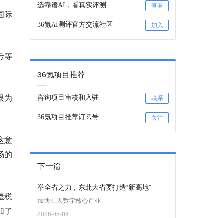
选靠谱AI，看真实评测
查看
国际
36氪AI测评官方交流社区
加入
号等
。
36氪项目推荐
限为
咨询项目审核和入驻
联系
36氪项目推荐订阅号
关注
这意
场的
下一篇
举全省之力，东北大省要打造“新高地”
屋税
加快壮大数字核心产业
加了
2026-05-08