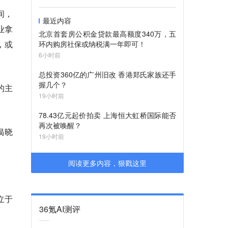
间，
最近内容
业拿
北京首套房公积金贷款最高额度340万，五
，或
环内购房社保或纳税满一年即可！
6小时前
总投资360亿的广州旧改 香港郑氏家族还手
握几个？
的主
19小时前
78.43亿元起价拍卖 上海恒大虹桥国际能否
再次被唤醒？
揭晓
19小时前
阅读更多内容，狠戳这里
立于
36氪AI测评