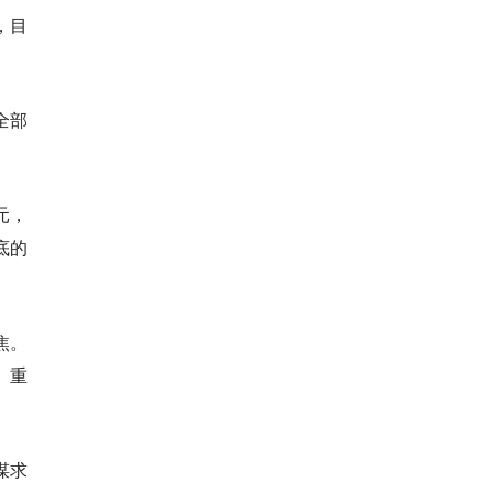
，目
全部
元，
底的
焦。
、重
谋求