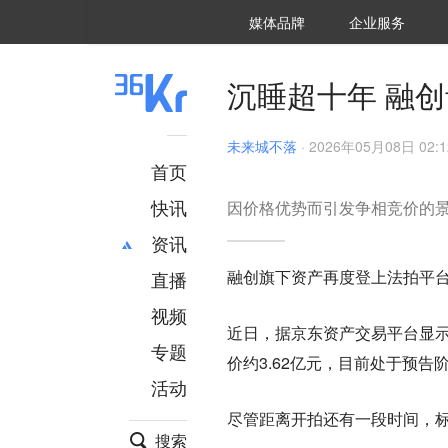
36氪Auto
数字时氪
企业号
未来消费
智能涌现
未来城市
启动Power on
媒体品牌
企业服务
企服点评
36氪出海
36氪研究院
潮生TIDE
36氪企服点评
36Kr研究院
36氪财经
职场bonus
36碳
后浪研究所
36Kr创新咨询
暗涌Waves
硬氪
氪睿研究院
沉睡超十年 融
未来城不落
·
2026年05月08日 02:1
首页
快讯
因价格优势而引发争相竞价的
资讯
融创旗下资产再度登上法拍平
直播
最新
推荐
创投
财经
视频
近日，据京东资产交易平台显示
汽车
AI
专题
价约3.62亿元，目前处于预告
科技
项目推荐
活动
专精特新
安徽
尽管距离开拍还有一段时间，标
搜索