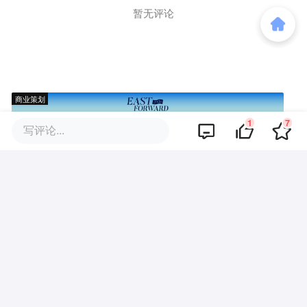
暂无评论
商业策划
1
7
写评论...
商务合作
关于我们
加入我们
联系我们
城市加盟
寻求报道
我要入驻
投资者关系
违法和不良信息、未成年人保护举报电话：010-89650707
举报邮箱：jubao@36kr.com 网上有害信息举报
© 2011~
2026
北京多氪信息科技有限公司 |
京ICP备12031756号-6
|
京ICP证150143号
| 京公网安备11010502057322号