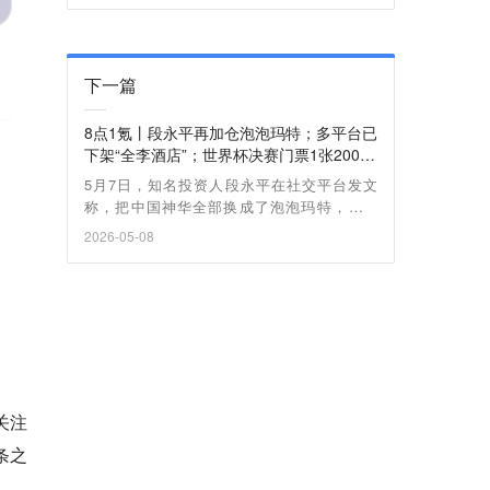
下一篇
8点1氪丨段永平再加仓泡泡玛特；多平台已
下架“全李酒店”；世界杯决赛门票1张200万
美元，FIFA回应
5月7日，知名投资人段永平在社交平台发文
称，把中国神华全部换成了泡泡玛特，并直
言“很久没有这种兴奋感了”。
2026-05-08
关注
条之