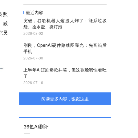
最近内容
按照
突破，谷歌机器人这波太炸了：能系垃圾
、威
袋、捡水壶、换灯泡
究员
2026-08-02
刚刚，OpenAI硬件路线图曝光：先音箱后
手机
2026-07-30
上半年AI短剧爆款井喷，但这张脸我快看吐
了
2026-07-16
阅读更多内容，狠戳这里
36氪AI测评