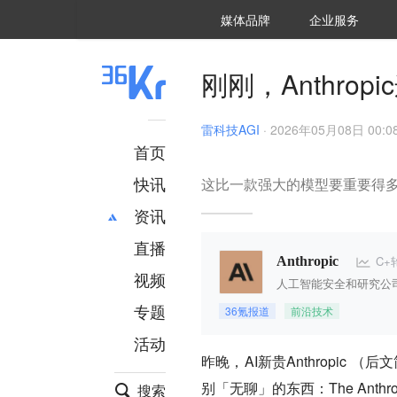
36氪Auto
数字时氪
企业号
未来消费
智能涌现
未来城市
启动Power on
媒体品牌
企业服务
企服点评
36氪出海
36氪研究院
潮生TIDE
36氪企服点评
36Kr研究院
36氪财经
职场bonus
36碳
后浪研究所
36Kr创新咨询
暗涌Waves
硬氪
氪睿研究院
刚刚，Anthro
雷科技AGI
·
2026年05月08日 00:0
首页
快讯
这比一款强大的模型要重要得
资讯
直播
最新
推荐
C+
Anthropic
创投
财经
视频
人工智能安全和研究公
汽车
AI
专题
36氪报道
前沿技术
科技
项目推荐
活动
专精特新
安徽
昨晚，AI新贵Anthropic 
别「无聊」的东西：The Anthropic
搜索