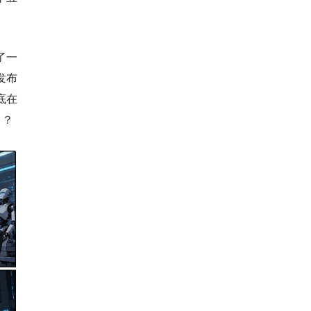
了一
发布
底在
」？