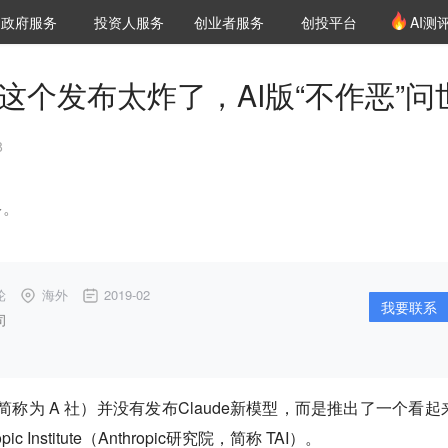
创投发布
项目推荐
核心服务
LP源计划
政府服务
投资人服务
创业者服务
创投平台
AI测
36氪Pro
VClub
VClub投资机构库
创投氪堂
城市之窗
投资机构职位推介
企业入驻
投资人认证
pic这个发布太炸了，AI版“不作恶”问
8
多。
轮
海外
2019-02
我要联系
司
（后文简称为 A 社）并没有发布Claude新模型，而是推出了一个看起
 Institute（Anthropic研究院，简称 TAI）。