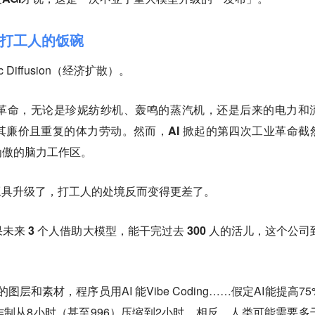
是打工人的饭碗
 Diffusion（经济扩散）。
革命，无论是珍妮纺纱机、轰鸣的蒸汽机，还是后来的电力和
其廉价且重复的体力劳动。
然而，AI 掀起的第四次工业革命截
为傲的脑力工作区。
：工具升级了，打工人的处境反而变得更差了。
果未来 3 个人借助大模型，能干完过去 300 人的活儿，这个公司
图层和素材，程序员用AI 能Vibe Coding……假定AI能提高75
制从8小时（甚至996）压缩到2小时，相反，人类可能需要多