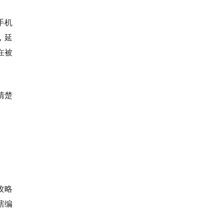
手机
，延
在被
清楚
攻略
瞎编