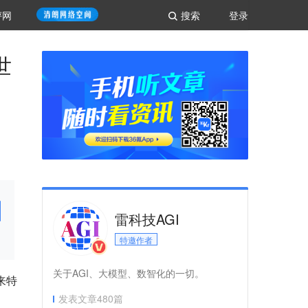
评网
搜索
登录
世
雷科技AGI
特邀作者
关于AGI、大模型、数智化的一切。
来特
发表文章
480
篇