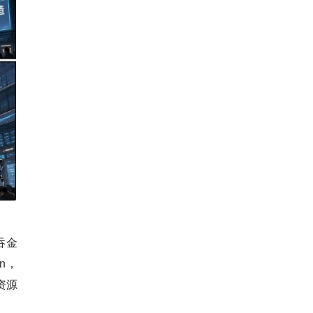
吞金
n，
资源