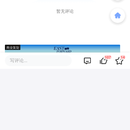
暂无评论
商业策划
107
14
写评论...
商务合作
关于我们
加入我们
联系我们
城市加盟
寻求报道
我要入驻
投资者关系
违法和不良信息、未成年人保护举报电话：010-89650707
举报邮箱：jubao@36kr.com 网上有害信息举报
© 2011~
2026
北京多氪信息科技有限公司 |
京ICP备12031756号-6
|
京ICP证150143号
| 京公网安备11010502057322号