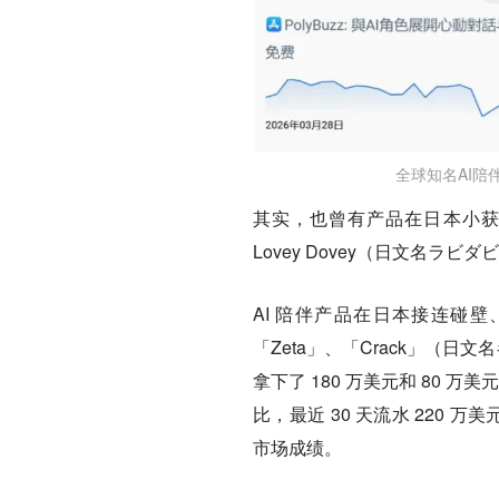
全球知名AI陪伴
其实，也曾有产品在日本小获成
Lovey Dovey（日文名ラビ
AI 陪伴产品在日本接连碰
「Zeta」、「Crack」（日
拿下了 180 万美元和 80 万美元
比，最近 30 天流水 220 万
市场成绩。