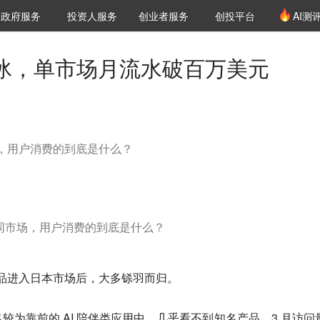
创投发布
项目推荐
核心服务
LP源计划
政府服务
投资人服务
创业者服务
创投平台
AI测
36氪Pro
VClub
VClub投资机构库
创投氪堂
城市之窗
投资机构职位推介
企业入驻
投资人认证
破冰，单市场月流水破百万美元
场，用户消费的到底是什么？
不同市场，用户消费的到底是什么？
产品进入日本市场后，大多铩羽而归。
较为靠前的 AI 陪伴类应用中，几乎看不到知名产品。3 月访问