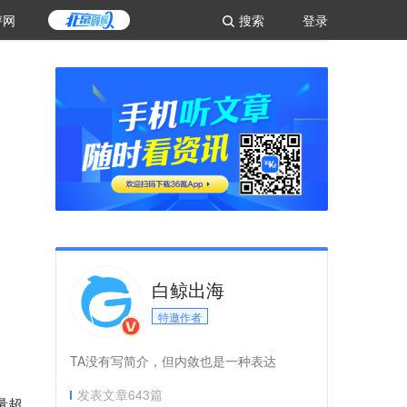
评网
搜索
登录
白鲸出海
特邀作者
TA没有写简介，但内敛也是一种表达
发表文章
643
篇
量超