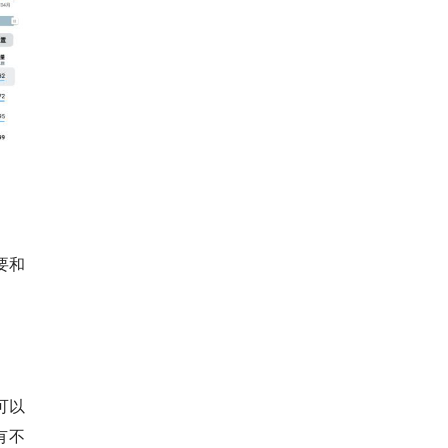
要和
？
，可以
有不