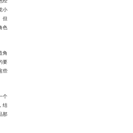
色经
觉小
、但
角色
造角
的要
这些
一个
，结
品那