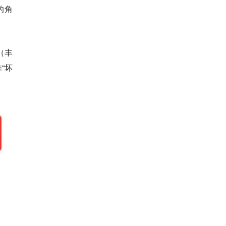
的角
（丰
“坏