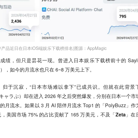
产品近日在日本iOS端娱乐下载榜排名|图源：AppMagic
绩，但只是昙花一现。曾进入日本娱乐下载榜前十的 Sayl
ダビ），如今的月流水也只在 6~8 万美元上下。
壁、归于沉寂，“日本市场难以拿下”已成共识。但就在此背景
文名キャラぷ）却在进入 2026 年之后突然爆发，分别在日本一个市
的月流水。如果以 3 月 AI 陪伴月流水 Top1 的「PolyBuzz」
美元，美国市场 75% 的占比贡献了 165 万美元，
不及「Zeta」在