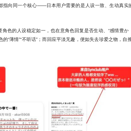
都指向同一个核心——
日本用户需要的是人设一致、生动真实
要角色的人设稳定如一，也在意角色回复是否生动、“感情豊か
色的“薄情”“不听话”；而回应平淡无趣，便如失去珍爱之物，自推