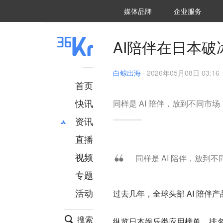
36氪Auto
数字时氪
企业号
未来消费
智能涌现
未来城市
启动Power on
媒体品牌
企业服务
企服点评
36氪出海
36氪研究院
潮生TIDE
36氪企服点评
36Kr研究院
36氪财经
职场bonus
36碳
后浪研究所
36Kr创新咨询
暗涌Waves
硬氪
氪睿研究院
AI陪伴在日本
白鲸出海
·
2026年05月08日 03:16
首页
快讯
同样是 AI 陪伴，放到不同市
资讯
直播
最新
推荐
创投
财经
视频
同样是 AI 陪伴，放到
汽车
AI
专题
科技
项目推荐
活动
过去几年，全球头部 AI 陪伴
专精特新
安徽
搜索
纵览日本娱乐类应用榜单，排名