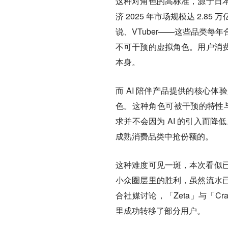
这种对角色的高标准，源于日
济 2025 年市场规模达 2.
说、VTuber——这些品类
不可干预的虚拟角色。用户消
本身。
而 AI 陪伴产品提供的核心
色。这种角色可被干预的特性与
求并不会因为 AI 的引入而降
成熟消费品类中抢份额的。
这种难度可见一斑，本次看似已经打
小众圈层里的胜利
，虽然流水
合社媒讨论，「Zeta」与「C
里成功转移了部分用户。