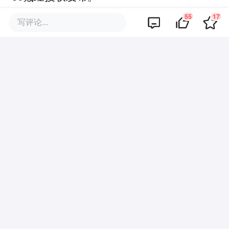
55
17
写评论...
该文观点仅代表作者本人，36氪平台仅提供信息存储空间服务。
55
好文章，需要你的鼓励
品牌专题
你可能也喜欢这些文章