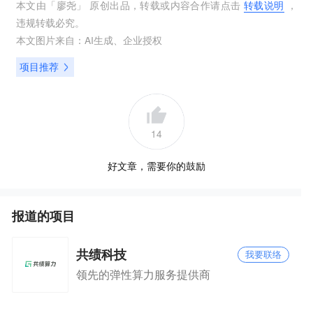
本文由「
廖尧
」 原创出品，转载或内容合作请点击
转载说明
，
违规转载必究。
本文图片来自：
AI生成
、
企业授权
项目推荐
14
好文章，需要你的鼓励
报道的项目
共绩科技
我要联络
领先的弹性算力服务提供商