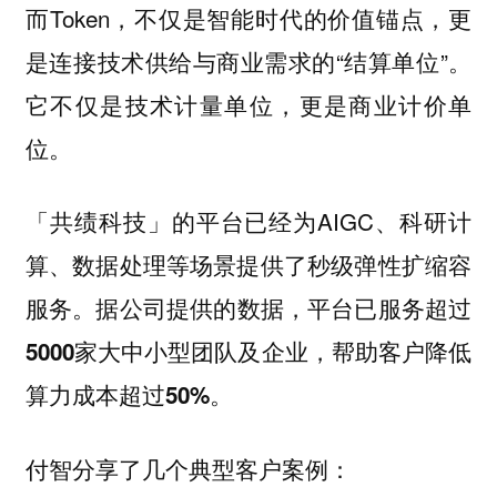
而Token，不仅是智能时代的价值锚点，更
是连接技术供给与商业需求的“结算单位”。
它不仅是技术计量单位，更是商业计价单
位。
「共绩科技」的平台已经为AIGC、科研计
算、数据处理等场景提供了秒级弹性扩缩容
服务。
据公司提供的数据，平台已服务超过
5000家大中小型团队及企业，帮助客户降低
算力成本超过50%。
付智分享了几个典型客户案例：