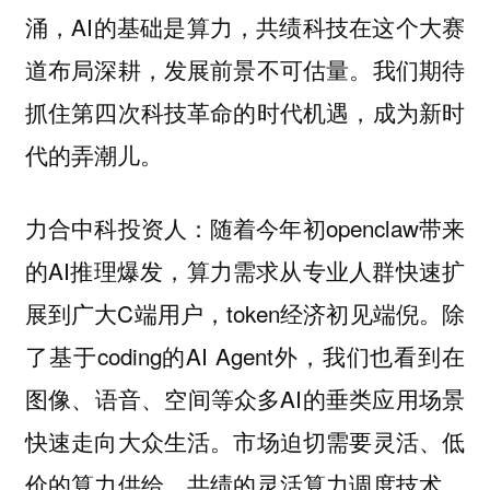
涌，AI的基础是算力，共绩科技在这个大赛
道布局深耕，发展前景不可估量。我们期待
抓住第四次科技革命的时代机遇，成为新时
代的弄潮儿。
力合中科投资人：随着今年初openclaw带来
的AI推理爆发，算力需求从专业人群快速扩
展到广大C端用户，token经济初见端倪。除
了基于coding的AI Agent外，我们也看到在
图像、语音、空间等众多AI的垂类应用场景
快速走向大众生活。市场迫切需要灵活、低
价的算力供给。共绩的灵活算力调度技术，