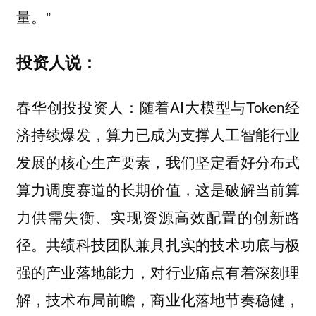
量。”
投资人说：
春华创投投资人：随着AI大模型与Token经
济持续爆发，算力已成为支撑人工智能行业
发展的核心生产要素，我们坚定看好分布式
算力调度赛道的长期价值，这是破解当前算
力供需失衡、实现资源高效配置的创新路
径。共绩科技团队兼具扎实的技术功底与极
强的产业落地能力，对行业痛点有着深刻理
解，技术布局前瞻，商业化落地节奏稳健，