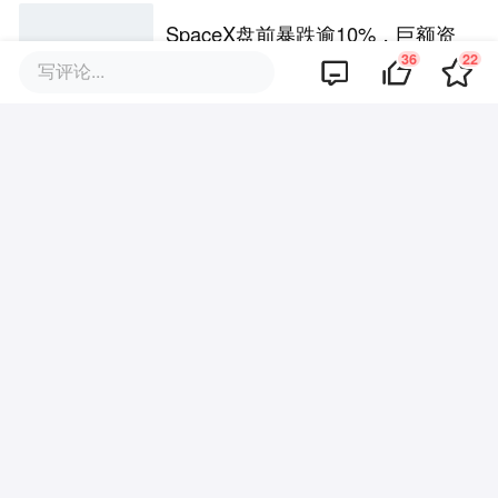
SpaceX盘前暴跌逾10%，巨额资
本开支令华尔街不安，股票抛
36
22
写评论...
售“难以抗拒”
德银：160亿强平+韩股45%波
动，市场翻篇太早了
AMD最新财报：业绩暴涨，却进
入“增长承压期”
热门文章推荐
企服圈子
软件选型经验交流社区
加入