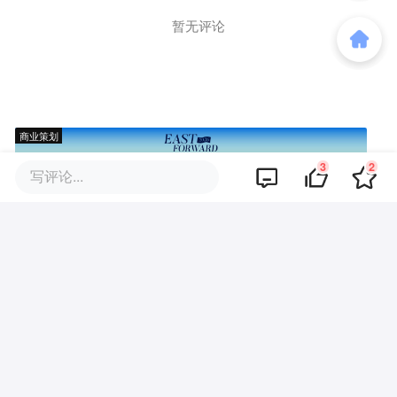
暂无评论
商业策划
3
2
写评论...
商务合作
关于我们
加入我们
联系我们
城市加盟
寻求报道
我要入驻
投资者关系
违法和不良信息、未成年人保护举报电话：010-89650707
举报邮箱：jubao@36kr.com 网上有害信息举报
© 2011~
2026
北京多氪信息科技有限公司 |
京ICP备12031756号-6
|
京ICP证150143号
| 京公网安备11010502057322号