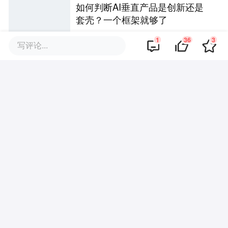
如何判断AI垂直产品是创新还是
套壳？一个框架就够了
1
36
3
写评论...
亲历 AI 提效的真实混乱：一个 P
R 改了 50 万行代码、产研关系差
点崩了
当我们说AI评测时，到底在评什
么？
评论区
·
回复
新用户5050339
2026-05-07
挺多错别字的，需要再整个智能体来勘误