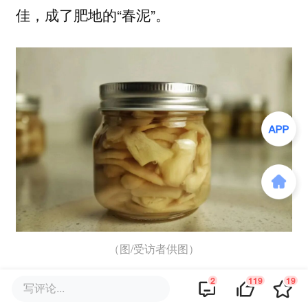
佳，成了肥地的“春泥”。
（图/受访者供图）
2
119
19
写评论...
书上说石灰可以中和土壤酸性，他们就买来