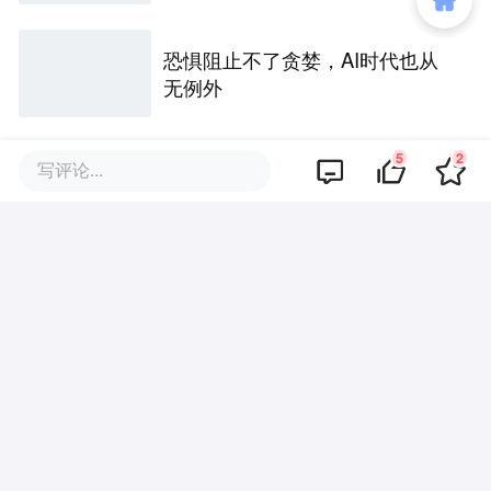
前只有两条路
恐惧阻止不了贪婪，AI时代也从
无例外
5
2
写评论...
服务业增加值41.4万亿：中国人
把钱从买东西挪到了买时间
猪肉降到15.77元一公斤，养猪的
却已经亏了十个月
评论区