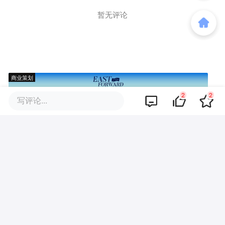
暂无评论
商业策划
2
2
写评论...
商务合作
关于我们
加入我们
联系我们
城市加盟
寻求报道
我要入驻
投资者关系
违法和不良信息、未成年人保护举报电话：010-89650707
举报邮箱：jubao@36kr.com 网上有害信息举报
© 2011~
2026
北京多氪信息科技有限公司 |
京ICP备12031756号-6
|
京ICP证150143号
| 京公网安备11010502057322号