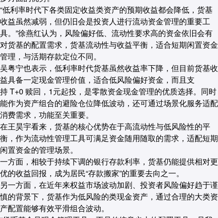
“低利率时代下各类固定收益类资产的预期收益都会降低，货基
收益虽然减弱，但仍旧会是投资人进行流动资金管理的重要工
具。”徐燕红认为，风险偏好低、流动性要求高的资金依旧会有
对货基的配置需求，货基流动性与收益平衡，适合短期闲置资金
管理，与活期存款定位不同。
吴粤宁也表示，低利率时代货基虽然收益率下降，但目前货基收
益具备一定现金管理价值，适合低风险偏好资金，而且支
持 T+0 赎回，1元起投，是零散资金现金管理的优质选择。同时
能作为资产组合的避险仓位降低波动，还可通过场景化服务适配
消费需求，功能至关重要。
在王昊宇看来，货基的核心优势在于高流动性与低风险性的平
衡，作为流动性管理工具可满足资金随用随取的需求，适配短期
闲置资金的管理场景。
一方面，相较于持续下调的银行存款利率，货基仍能提供相对更
优的收益回报，成为居民“存款搬家”的重要去向之一。
另一方面，在近年来权益市场波动加剧、投资者风险偏好趋于谨
慎的背景下，货基作为低风险的类现金资产，通过合理的大类资
产配置能够有效平滑组合波动。