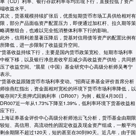
单（CD）利率、银行存款利率等均出现下行，直接拉低了资产
端收益水平。
其次，货基规模持续扩张后，优质短期货币市场工具供给相对有
限，部分产品面临资产配置压力，即便通过加杠杆、拉久期等策
略调整组合，也难以完全抵消整体利率下行的影响。
此外，信用利差显著压降后，货基对信用债等资产的配置比例有
所降低，进一步限制了收益提升空间。
“货基收益持续下行，主要是国内货币政策宽松、短期市场利率
中枢下移，以及银行净息差收窄后减少高收益资产供给，共同挤
压了收益空间。”晨星（中国）基金研究中心高级分析师吴粤宁
表示。
“货基收益跟随货币市场利率变动。”招商证券基金评价首席分析
师徐燕红指出，资金面相对宽松的环境下货币市场利率降低，以
银存间7天质押式回购利率（DR007）为例，截至4月30日，
DR007近一年从1.73%下降至1.39%，低利率环境下货基收益相
应下行。
上海证券基金评价中心高级分析师池云飞分析，货币基金由期限
较短、高信用、高流动性的固定收益及现金资产组成，一般平均
剩余期限不超过120天，短的甚至在30到90天。近几年，由于国