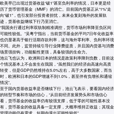
欧美早已出现过货基收益“破1”甚至负利率的情况，日本更是经
历了货币管理基金（MMF）的消亡。目前国内货基正从“1%”走
向“破1”，也引发部分投资者担忧，未来会复刻海外的发展轨
迹，货基收益继续下行乃至消亡。
“我国央行通过利率双轨制精准调控，货币市场利率降至负区间
可能性较低。”吴粤宁指出，当前货币基金的平均7日年化收益率
也仍显著高于银行活期存款利率，这与海外零利率、负利率环境
不同。此外，监管持续引导行业降费提质，并且国内货基与消费
场景强挂钩，功能黏性更强，具备较强的生命力。
池云飞也认为，欧洲和日本的情况是政策利率降到负数，目前这
个情况基本上不会发生在我国，“虽然我们的经济由高速向高质
转变，但是GDP仍然维持在5.0%左右，高于大多数国家，而当
时，欧洲和日本的GDP增速不到1.0%，甚至伴有负增长和通缩
情况”。
至于国内货基收益率是否继续下行，池云飞表示，要看国内经济
的转型节奏和市场的信心，“从目前经济发展势头和市场信心
看，货币基金的收益率仍有较强支撑，低于零的可能性基本没
有，货币基金的收益具备一定支撑，大概率维持正收益；其现金
管理功能仍有需求，短期内退出可能性较低”。