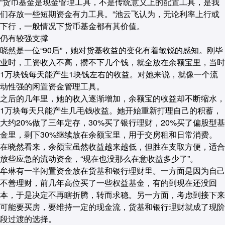
“货币基金是现金管理工具，不是传统意义上的配置工具，是我
们存放一些短期资金有力工具。”池云飞认为，无论利率上行或
下行，一般情况下货币基金都有其价值。
仍有较强支撑
晓然是一位“90后”，她对货基收益的变化有着敏锐的感知。刚毕
业时，工资收入不高，攒不下几个钱，就全放在余额宝里，当时
1万块钱每天能产生1块钱左右的收益。对她来说，就像一个流
动性强的闲置资金管理工具。
之后的几年里，她的收入逐渐增加，余额宝的收益却不断缩水，
1万块每天只能产生几毛钱收益。她开始重新打理自己的积蓄，
大约20%做了三年定存，30%买了银行理财，20%买了偏股型基
金里，剩下30%继续放在余额宝里，用于交房租和日常消费。
在晓然看来，余额宝虽然收益越来越低，但胜在支取方便，适合
放些应急的流动资金，“现在也没那么在意收益多少了”。
牟琳有一半闲置资金放在货基和银行理财里。一方面是因为自己
不善理财，前几年高位买了一些权益基金，有的到现在还没回
本，于是决定不再瞎折腾，转而求稳。另一方面，考虑到接下来
可能要买房，要维持一定的现金流，货基和银行理财就成了现阶
段过渡的选择。