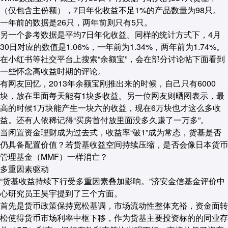
（仅包含主份额），7日年化收益不足1%的产品数量为98只。
一年前的数据是26只，两年前则只有5只。
另一个参考数据是平均7日年化收益。同样的统计方式下，4月
30日对应的数值是1.06%，一年前为1.34%，两年前为1.74%。
在小红书等社交平台上搜索“余额宝”，会在部分讨论帖下面看到
一些怀念高收益时期的评论。
有网友回忆，2013年余额宝刚推出来的时候，自己只有6000
块，放在里面每天能有1块多收益。另一位网友则晒图表示，最
高的时候1万块能产生一块六的收益，现在6万块也才这么多收
益。还有人依稀记得“买房首付放里面没多久赚了一万多”。
当闲置资金理财成为过去式，收益率“破1”成为常态，货基是否
仍具备配置价值？若货基收益空间持续压缩，是否会像日本货币
管理基金（MMF）一样消亡？
多重因素驱动
“货基收益持续下行受多重因素叠加影响。”济安金信基金评价中
心研究员王昊宇提到了三个方面。
首先是货币政策保持宽松基调，市场流动性整体充裕，资金面转
松使得货币市场利率中枢下移，作为货基主要投资标的的同业存