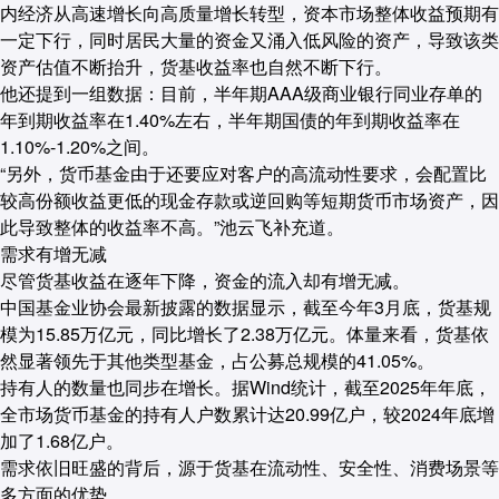
内经济从高速增长向高质量增长转型，资本市场整体收益预期有
一定下行，同时居民大量的资金又涌入低风险的资产，导致该类
资产估值不断抬升，货基收益率也自然不断下行。
他还提到一组数据：目前，半年期AAA级商业银行同业存单的
年到期收益率在1.40%左右，半年期国债的年到期收益率在
1.10%-1.20%之间。
“另外，货币基金由于还要应对客户的高流动性要求，会配置比
较高份额收益更低的现金存款或逆回购等短期货币市场资产，因
此导致整体的收益率不高。”池云飞补充道。
需求有增无减
尽管货基收益在逐年下降，资金的流入却有增无减。
中国基金业协会最新披露的数据显示，截至今年3月底，货基规
模为15.85万亿元，同比增长了2.38万亿元。体量来看，货基依
然显著领先于其他类型基金，占公募总规模的41.05%。
持有人的数量也同步在增长。据Wind统计，截至2025年年底，
全市场货币基金的持有人户数累计达20.99亿户，较2024年底增
加了1.68亿户。
需求依旧旺盛的背后，源于货基在流动性、安全性、消费场景等
多方面的优势。