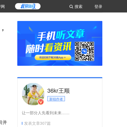
评网
搜索
登录
，
36kr王顺
新锐作者
让一部分人先看到未来……
前并
发表文章
307
篇