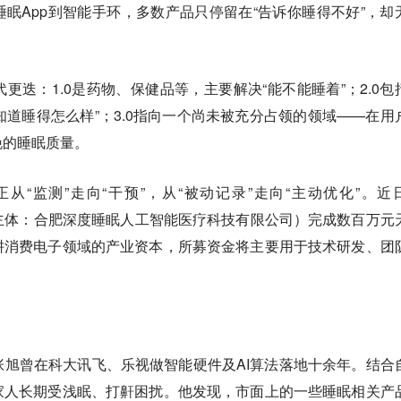
眠App到智能手环，多数产品只停留在“告诉你睡得不好”，却
更迭：1.0是药物、保健品等，主要解决“能不能睡着”；2.0包
“知道睡得怎么样”；3.0指向一个尚未被充分占领的领域——在用
晚的睡眠质量。
从“监测”走向“干预”，从“被动记录”走向“主动优化”。近
（公司主体：合肥深度睡眠人工智能医疗科技有限公司）完成数百万元
耕消费电子领域的产业资本，所募资金将主要用于技术研发、团
始人张旭曾在科大讯飞、乐视做智能硬件及AI算法落地十余年。结合
家人长期受浅眠、打鼾困扰。他发现，市面上的一些睡眠相关产