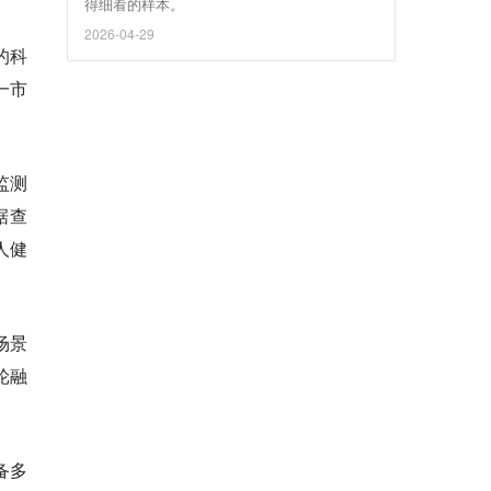
得细看的样本。
2026-04-29
的科
一市
监测
据查
人健
场景
轮融
备多