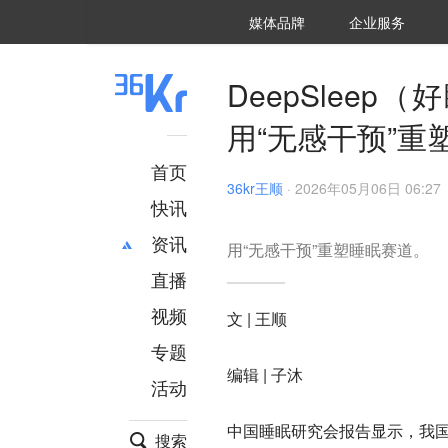
36氪Auto
数字时氪
企业号
未来消费
智能涌现
未来城市
启动Power on
媒体品牌
企业服务
企服点评
36氪出海
36氪研究院
潮生TIDE
36氪企服点评
36Kr研究院
36氪财经
职场bonus
36碳
后浪研究所
36Kr创新咨询
暗涌Waves
硬氪
氪睿研究院
DeepSlee
用“无感干预”重塑
首页
36kr王顺
·
2026年05月06日 06:27
快讯
资讯
用“无感干预”重塑睡眠赛道。
直播
最新
推荐
创投
财经
视频
文 | 王顺
汽车
AI
专题
科技
项目推荐
编辑 | 子沐
活动
专精特新
安徽
中国睡眠研究会报告显示，我国
搜索