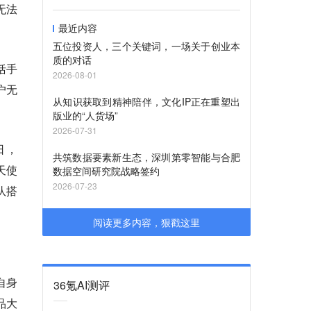
无法
最近内容
五位投资人，三个关键词，一场关于创业本
质的对话
括手
2026-08-01
户无
从知识获取到精神陪伴，文化IP正在重塑出
版业的“人货场”
2026-07-31
日，
共筑数据要素新生态，深圳第零智能与合肥
天使
数据空间研究院战略签约
2026-07-23
队搭
阅读更多内容，狠戳这里
自身
36氪AI测评
品大