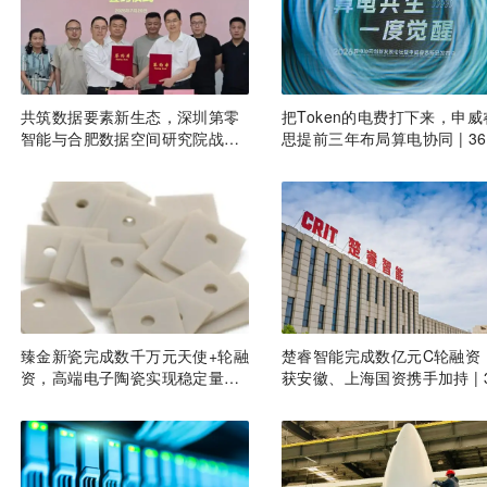
共筑数据要素新生态，深圳第零
把Token的电费打下来，申威
智能与合肥数据空间研究院战略
思提前三年布局算电协同 | 3
签约
专访
臻金新瓷完成数千万元天使+轮融
楚睿智能完成数亿元C轮融资
资，高端电子陶瓷实现稳定量产
获安徽、上海国资携手加持 | 36
| 36氪首发
氪首发