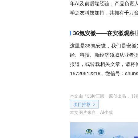
年AI及前后端经验；产品负责
学之友科技加持，其拥有千万
36氪安徽——在安徽观察
这里是36氪安徽，我们是安
经、科技、新经济领域从业者提
报道，或转载相关文章，请将你的
15720512216，微信号：sh
本文由「
36kr王顺
」原创出品， 
项目推荐
本文图片来自：
AI生成