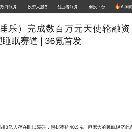
创投发布
项目推荐
核心服务
LP源计划
政府服务
投资人服务
创业者服务
创投平台
AI测
36氪Pro
VClub
VClub投资机构库
创投氪堂
城市之窗
投资机构职位推介
企业入驻
投资人认证
p（好睡乐）完成数百万元天使轮融资
睡眠赛道 | 36氪首发
超3亿人存在睡眠障碍，困扰率约48.5%。但庞大的睡眠经济此