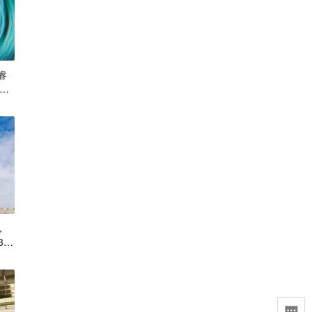
睿
6氪
，