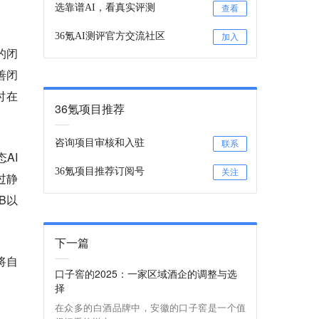
选靠谱AI，看真实评测
查看
36氪AI测评官方交流社区
加入
的闭
善闭
时在
36氪项目推荐
咨询项目审核和入驻
联系
AI
36氪项目推荐订阅号
关注
过静
B以
下一篇
将自
口子窖的2025：一家区域酒企的调整与选
择
在众多的白酒品牌中，安徽的口子窖是一个值