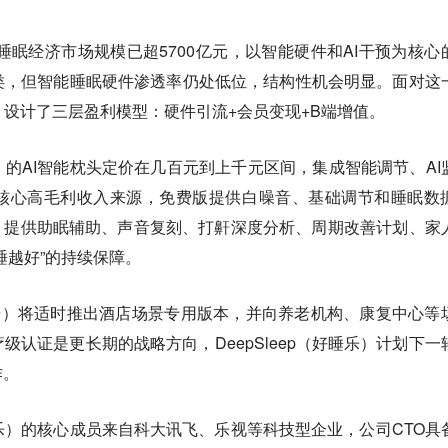
国睡眠经济市场规模已超5700亿元，以智能硬件和AI干预为核心
类，但智能睡眠硬件渗透率仍处低位，结构性机会明显。面对这
睡乐）设计了三层盈利模型：硬件引流+会员变现+B端增值。
睡乐）的AI智能枕头定价在几百元到上千元区间，集成智能调节、AI
核心高毛利收入来源，免费版提供白噪音、基础调节和睡眠数
，提供助眠辅助、声音复刻、打鼾深度分析、周期改善计划、家
睡越好”的持续保障。
（好睡乐）将适时推出酒店场景专用版本，并向养老机构、康复中心等
级认证是更长期的战略方向，DeepSleep（好睡乐）计划下一
作。
好睡乐）的核心成员来自科大讯飞、乐视等科技型企业，公司CTO具