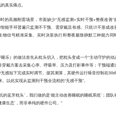
眠的真实痛点。
时的高频刚需场景，市面缺少“无感监测+实时干预+整夜改善”
和智能手环普遍只监测不干预、需穿戴且有感、只统计不形成改
生物信号精准采集、实时决策执行和整夜极致静默三种能力同
p（好睡乐）的做法首先从枕头切入，把枕头变成一个“主动守护的动态
非穿戴方案去采集心率、呼吸率、压力及打鼾事件等；干预端通
无感知下完成实时调节。据其测算，其硬件运行噪音控制在30d
厘米。以此实现从监测到干预全流程的“无感干预”。
手机的蓝牙枕头’，我们做的是‘能主动改善睡眠的睡眠系统’；团队
健康生态’，而非单纯的硬件公司。”