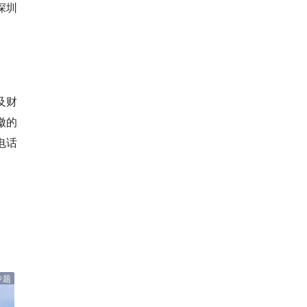
深圳
及财
徽的
电话
专题