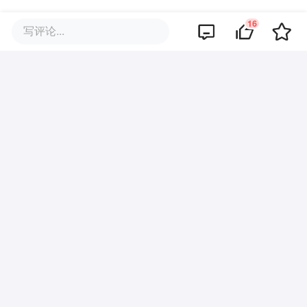
比如：根据订单距离测算出更合理且真实的
16
写评论...
送单时间，超时多少分钟内不处罚。同时，
车辆安装监管系统，一旦超速或违章行驶，
直接停运多少分钟，让驾驶者冷静一下，超
过多少次数后，停运的时间按月计算等，循
序渐进。
公共道路交通安全是红线，从幼儿园就开始
学，大部分违章的朋友们其实自己心里也清
楚，但为了解决生计和平台的算法，大多数
人也不得不依靠安全、侥幸，放手一搏。