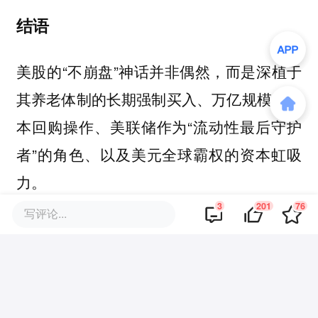
结语
美股的“不崩盘”神话并非偶然，而是深植于
其养老体制的长期强制买入、万亿规模的资
本回购操作、美联储作为“流动性最后守护
者”的角色、以及美元全球霸权的资本虹吸
力。
3
201
76
写评论...
理解这五层逻辑，远比单纯分析K线图更具
实际价值。在万亿长线资金托底的背景下，
每一次非系统性风险引发的回调，在逻辑上
依然是寻找“高质量公司”和“AI赋能者”的重