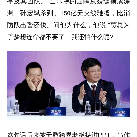
亭及其团队。”当乐视的窟窿从裂缝撕成深
渊，孙宏斌杀到。150亿元火线驰援，比消
防队出警还快。问他为什么，他说:"贾总为
了梦想连命都不要了，我还怕什么呢?
这句话后来被无数跨界老板裱进PPT，当作