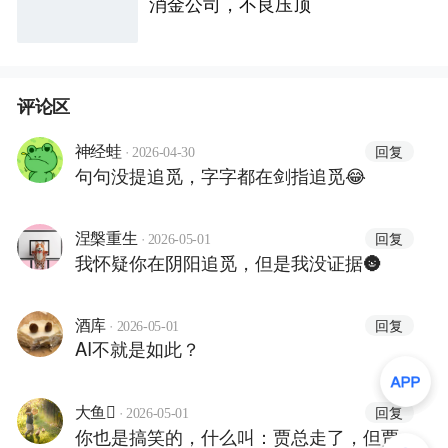
消金公司，不良压顶
评论区
·
回复
神经蛙
2026-04-30
句句没提追觅，字字都在剑指追觅😂
·
回复
涅槃重生
2026-05-01
我怀疑你在阴阳追觅，但是我没证据🌚
·
回复
酒库
2026-05-01
AI不就是如此？
·
回复
大鱼
2026-05-01
你也是搞笑的，什么叫：贾总走了，但贾