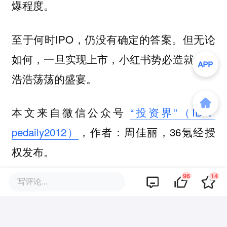
爆程度。
至于何时IPO，仍没有确定的答案。但无论
如何，一旦实现上市，小红书势必造就一场
浩浩荡荡的盛宴。
本文来自微信公众号
“投资界”（ID：
pedaily2012）
，作者：周佳丽，36氪经授
权发布。
96
14
写评论...
该文观点仅代表作者本人，36氪平台仅提供信息存储空间服务。