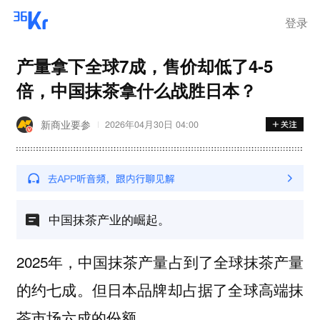
离岗
登录
产量拿下全球7成，售价却低了4-5
倍，中国抹茶拿什么战胜日本？
新商业要参
2026年04月30日 04:00
中国抹茶产业的崛起。
2025年，中国抹茶产量占到了全球抹茶产量
的约七成。但日本品牌却占据了全球高端抹
茶市场六成的份额。