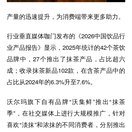
产量的迅速提升，为消费端带来更多助力。
行业垂直媒体咖门发布的《2026中国饮品行
业产品报告》显示，2025年统计的42个茶饮
品牌中，27个推出了抹茶产品，占比超六
成；收录抹茶新品102款，在含茶产品中的
占比从2024年的6.3%升至7.6%。
沃尔玛旗下自有品牌“沃集鲜”推出“抹茶
季”，在社交媒体上进行大规模推广，针对
喜欢“淡抹”和浓抹的不同消费者，分别推出