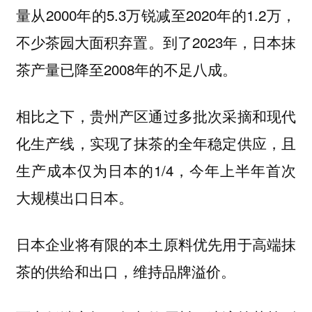
量从2000年的5.3万锐减至2020年的1.2万，
不少茶园大面积弃置。到了2023年，日本抹
茶产量已降至2008年的不足八成。
相比之下，贵州产区通过多批次采摘和现代
化生产线，实现了抹茶的全年稳定供应，且
生产成本仅为日本的1/4，今年上半年首次
大规模出口日本。
日本企业将有限的本土原料优先用于高端抹
茶的供给和出口，维持品牌溢价。