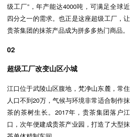
级工厂”，年产能达4000吨，可满足全球近
四分之一的需求。也正是这座超级工厂，让
贵茶集团的抹茶产品成为拼多多热门商品。
02
超级工厂改变山区小城
江口位于武陵山区腹地，梵净山东麓，常住
人口不到20万，气候与环境非常适合制作抹
茶的茶树生长。2017年，贵茶集团落户江
口，次年便建成贵茶产业园，打造了大型抹
茶单体精制车间。