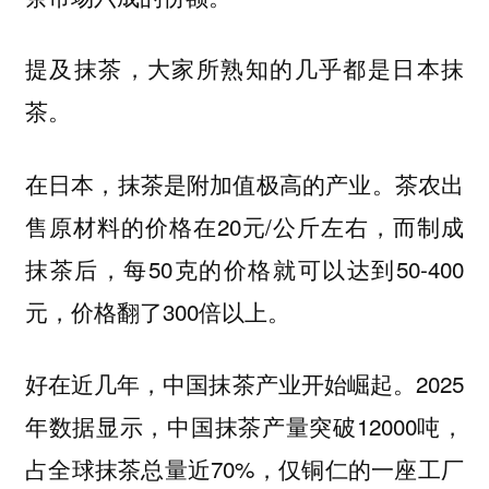
提及抹茶，大家所熟知的几乎都是日本抹
茶。
在日本，抹茶是附加值极高的产业。茶农出
售原材料的价格在20元/公斤左右，而制成
抹茶后，每50克的价格就可以达到50-400
元，价格翻了300倍以上。
好在近几年，中国抹茶产业开始崛起。2025
年数据显示，中国抹茶产量突破12000吨，
占全球抹茶总量近70%，仅铜仁的一座工厂