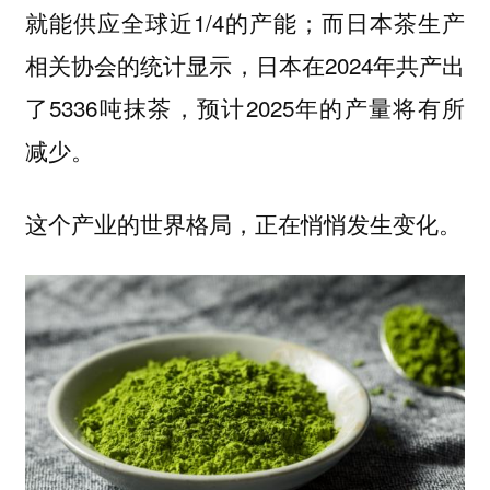
就能供应全球近1/4的产能；而日本茶生产
相关协会的统计显示，日本在2024年共产出
了5336吨抹茶，预计2025年的产量将有所
减少。
这个产业的世界格局，正在悄悄发生变化。