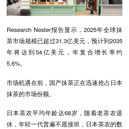
Research Nester报告显示，2025年全球抹
茶市场规模已超过31.3亿美元，预计到2035
年将达到54亿美元，年复合增长率约
5.6%。
市场机遇在前，国产抹茶正在迅速抢占日本
抹茶的市场份额。
日本茶农平均年龄达68岁，随着老茶农退
休，年轻一代普遍不愿接班，日本茶农的数