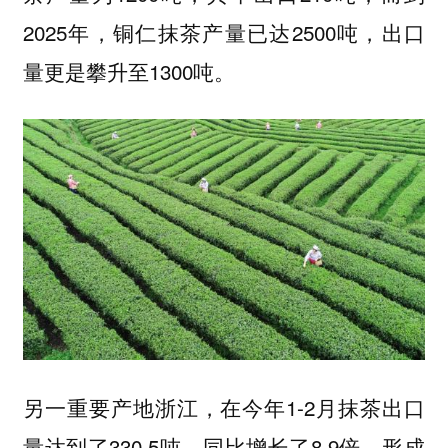
2025年，铜仁抹茶产量已达2500吨，出口
量更是攀升至1300吨。
另一重要产地浙江，在今年1-2月抹茶出口
量达到了330.5吨，同比增长了8.9倍，形成