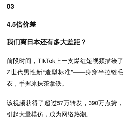
03
4.5倍价差
我们离日本还有多大差距？
前段时间，TikTok上一支爆红短视频描绘了
Z世代男性新“造型标准”——身穿半拉链毛
衣，手握冰抹茶拿铁。
该视频获得了超过57万转发，390万点赞，
引起大量模仿，成为网络热潮。